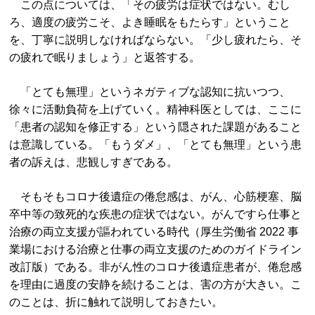
この点については、「その疲労は症状ではない。むし
ろ、適度の疲労こそ、よき睡眠をもたらす」ということ
を、丁寧に説明しなければならない。「少し疲れたら、そ
の疲れで眠りましょう」と返答する。
「とても無理」というネガティブな認知に抗いつつ、
徐々に活動負荷を上げていく。精神科医としては、ここに
「患者の認知を修正する」という隠された課題があること
は意識している。「もうダメ」、「とても無理」という患
者の訴えは、悲観しすぎである。
そもそもコロナ後遺症の倦怠感は、がん、心筋梗塞、脳
卒中等の致死的な疾患の症状ではない。がんですら仕事と
治療の両立支援が謳われている時代（厚生労働省 2022 事
業場における治療と仕事の両立支援のためのガイドライン
改訂版）である。非がん性のコロナ後遺症患者が、倦怠感
を理由に過度の安静を続けることは、害の方が大きい。こ
のことは、折に触れて説明しておきたい。