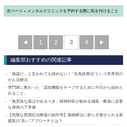
次ページ » メンタルクリニックを予約する際に気を付けること
前
1
2
3
4
次
へ
へ
編集部おすすめの関連記事
「無謀だ」と言われても諦めない！ ”光免疫療法”という世界初の
がん治療法
専門家に教わった「認知機能をキープするために今日から始めら
れること」
「無意味な薬はやめるべき」精神科医が勧める減薬・断薬に必要
な身体の下準備
【危険な肥満症治療薬の副作用】薬物療法に頼らず瘦せられる家
庭医の“良い”アプローチとは？