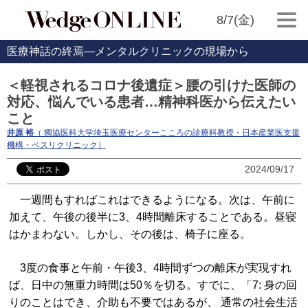
8/7(金)
医療神話の終焉―メンタルクリニックの現場から
＜軽視されるコロナ後遺症＞腰の引けた医師の
対応、悩んでいる患者…精神科医から伝えたい
こと
井原 裕
（ 獨協医科大学埼玉医療センターこころの診療科教授・日本産業医支援
機構・ベスリクリニック）
2024/09/17
一週間もすればこれはできるようになる。次は、午前に
加えて、午後の後半に3、4時間離床することである。昼寝
はかまわない。しかし、その後は、椅子に座る。
3度の食事と午前・午後3、4時間ずつの離床が実現すれ
ば、日中の無重力時間は50％を切る。すでに、「7: 身の回
りのことはでき、介助も不要ではあるが、 通常の社会生活