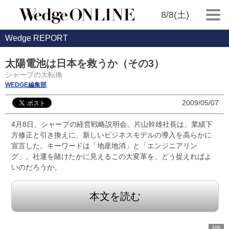
8/8(土)
Wedge REPORT
太陽電池は日本を救うか（その3）
シャープの大転換
WEDGE編集部
2009/05/07
4月8日、シャープの経営戦略説明会。片山幹雄社長は、業績下
方修正と引き換えに、新しいビジネスモデルの導入を高らかに
宣言した。キーワードは「地産地消」と「エンジニアリン
グ」。社運を賭けたかに見えるこの大変革を、どう捉えればよ
いのだろうか。
本文を読む
PR