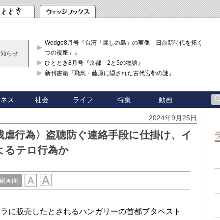
Wedge8月号『台湾「麗しの島」の実像 日台新時代を拓く「3
つの視座」』
お知らせ
ひととき8月号『京都 2と5の物語』
新刊書籍『飛鳥・藤原に隠された古代宮都の謎』
ジネス
社会
ライフ
特集
動画
2024年9月25日
残虐行為〉盗聴防ぐ連絡手段に仕掛け、イ
よるテロ行為か
刷画面
ラに販売したとされるハンガリーの首都ブタペスト