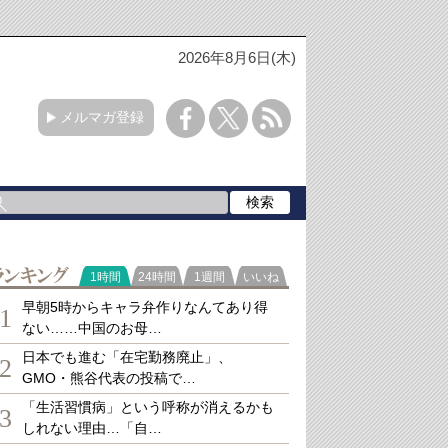
2026年8月6日(木)
メルマガ登録
ランキング
1時間
24時間
1週間
いいね
早朝5時からキャラ弁作りなんてあり得
1
ない……中国のお母…
日本でも進む「在宅勤務廃止」、
2
GMO・熊谷代表の投稿で…
「生活習慣病」という呼称が消えるかも
3
しれない理由…「自…