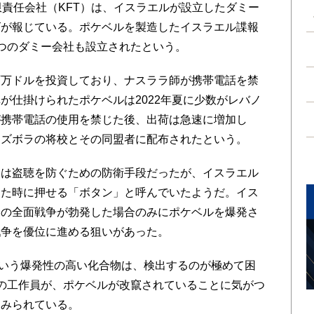
限責任会社（KFT）は、イスラエルが設立したダミー
ズが報じている。ポケベルを製造したイスラエル諜報
つのダミー会社も設立されたという。
万ドルを投資しており、ナスララ師が携帯電話を禁
が仕掛けられたポケベルは2022年夏に少数がレバノ
が携帯電話の使用を禁じた後、出荷は急速に増加し
ヒズボラの将校とその同盟者に配布されたという。
は盗聴を防ぐための防衛手段だったが、イスラエル
した時に押せる「ボタン」と呼んでいたようだ。イス
との全面戦争が勃発した場合のみにポケベルを爆発さ
戦争を優位に進める狙いがあった。
いう爆発性の高い化合物は、検出するのが極めて困
の工作員が、ポケベルが改竄されていることに気がつ
とみられている。