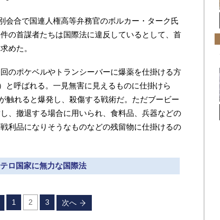
別会合で国連人権高等弁務官のボルカー・ターク氏
事件の首謀者たちは国際法に違反しているとして、首
を求めた。
回のポケベルやトランシーバーに爆薬を仕掛ける方
rap）と呼ばれる。一見無害に見えるものに仕掛けら
け）が触れると爆発し、殺傷する戦術だ。ただブービー
対し、撤退する場合に用いられ、食料品、兵器などの
の戦利品になりそうなものなどの残留物に仕掛けるの
» テロ国家に無力な国際法
1
2
3
次へ