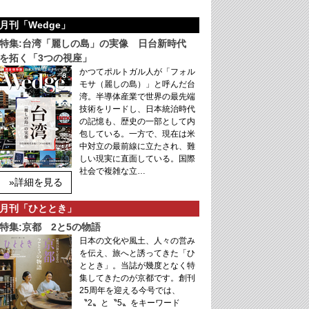
月刊「Wedge」
特集:台湾「麗しの島」の実像 日台新時代
を拓く「3つの視座」
かつてポルトガル人が「フォル
モサ（麗しの島）」と呼んだ台
湾。半導体産業で世界の最先端
技術をリードし、日本統治時代
の記憶も、歴史の一部として内
包している。一方で、現在は米
中対立の最前線に立たされ、難
しい現実に直面している。国際
社会で複雑な立…
»詳細を見る
月刊「ひととき」
特集:京都 2と5の物語
日本の文化や風土、人々の営み
を伝え、旅へと誘ってきた「ひ
ととき」。当誌が幾度となく特
集してきたのが京都です。創刊
25周年を迎える今号では、
〝2〟と〝5〟をキーワード