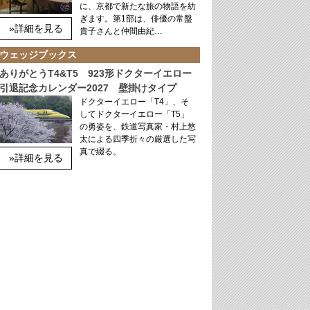
に、京都で新たな旅の物語を紡
ぎます。第1部は、俳優の常盤
»詳細を見る
貴子さんと仲間由紀…
ウェッジブックス
ありがとうT4&T5 923形ドクターイエロー
引退記念カレンダー2027 壁掛けタイプ
ドクターイエロー「T4」、そ
してドクターイエロー「T5」
の勇姿を、鉄道写真家・村上悠
太による四季折々の厳選した写
真で綴る。
»詳細を見る