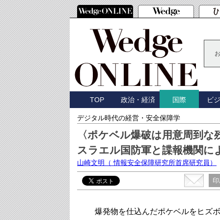
TOP
政治・経済
ビ
国際
デジタル時代の経営・安全保障学
〈ポケベル爆破は用意周到な
スラエル国防軍と諜報機関に
山崎文明
（ 情報安全保障研究所首席研究員）
印
爆発物を仕込んだポケベルをヒズボ