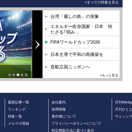
»すべての特集を見る
台湾「麗しの島」の実像
エネルギー依存国家・日本 持
たざる｢弱み…
FIFAワールドカップ2026
日本主導で平和の再構築を
造船立国ニッポンへ
»もっと見る
最新記事一覧
会社案内
月刊Wedg
ランキング
採用情報
月刊ひと
特集一覧
著作権について
ウェッジ
メルマガ登録
プライバシーポリシーについて
特定商取引法に基づく表示