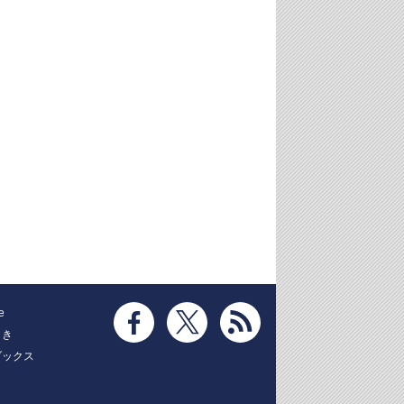
e
とき
ブックス