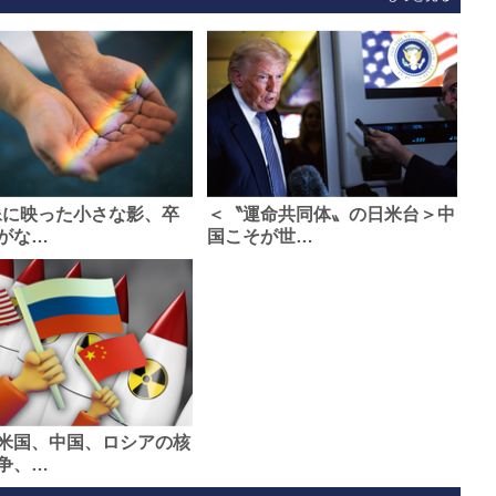
像に映った小さな影、卒
＜〝運命共同体〟の日米台＞中
がな…
国こそが世…
米国、中国、ロシアの核
争、…