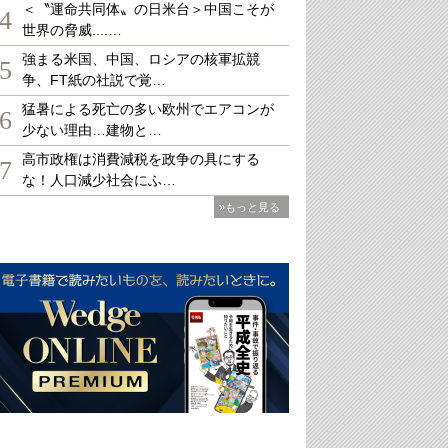
＜〝運命共同体〟の日米台＞中国こそが
4
世界の脅威....…
強まる米国、中国、ロシアの核軍拡競
5
争、FT紙の社説で覚…
猛暑による死亡の多い欧州でエアコンが
6
少ない理由…建物と…
高市政権は消費減税を政争の具にする
7
な！人口減少社会にふ…
»もっと見る