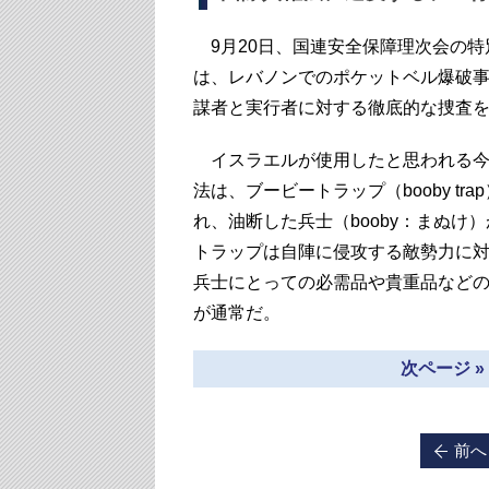
9月20日、国連安全保障理次会の特
は、レバノンでのポケットベル爆破
謀者と実行者に対する徹底的な捜査
イスラエルが使用したと思われる今
法は、ブービートラップ（booby t
れ、油断した兵士（booby：まぬ
トラップは自陣に侵攻する敵勢力に
兵士にとっての必需品や貴重品など
が通常だ。
次ページ 
前へ