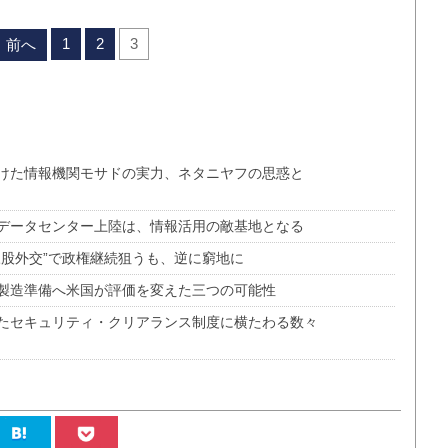
1
2
3
前へ
けた情報機関モサドの実力、ネタニヤフの思惑と
データセンター上陸は、情報活用の敵基地となる
三股外交”で政権継続狙うも、逆に窮地に
製造準備へ米国が評価を変えた三つの可能性
たセキュリティ・クリアランス制度に横たわる数々