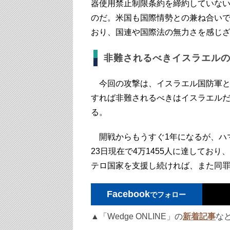
器使用禁止制限条約を締約していな
のだ。米国も国際情勢との兼ね合い
おり、国連や国際法の無力さを感じ
非難されるべきイスラエル
今回の攻撃は、イスラエル国防軍と
すれば非難されるべきはイスラエル
る。
開戦からもうすぐ1年になるが、ハ
23日現在で4万1455人に達してお
テロ国家を支援し続ければ、また同
Facebook
でフォロー
▲「Wedge ONLINE」の
新着記事
な