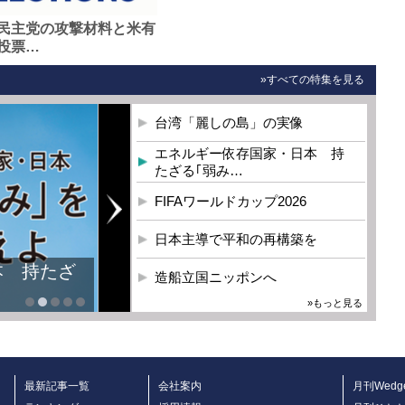
民主党の攻撃材料と米有
投票…
»すべての特集を見る
台湾「麗しの島」の実像
エネルギー依存国家・日本 持
たざる｢弱み…
FIFAワールドカップ2026
日本主導で平和の再構築を
本 持たざ
造船立国ニッポンへ
»もっと見る
最新記事一覧
会社案内
月刊Wedg