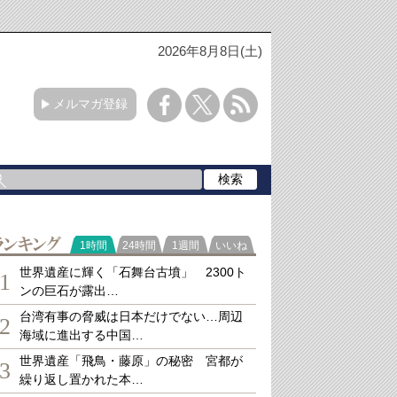
2026年8月8日(土)
メルマガ登録
ランキング
1時間
24時間
1週間
いいね
世界遺産に輝く「石舞台古墳」 2300ト
1
ンの巨石が露出…
台湾有事の脅威は日本だけでない…周辺
2
海域に進出する中国…
世界遺産「飛鳥・藤原」の秘密 宮都が
3
繰り返し置かれた本…