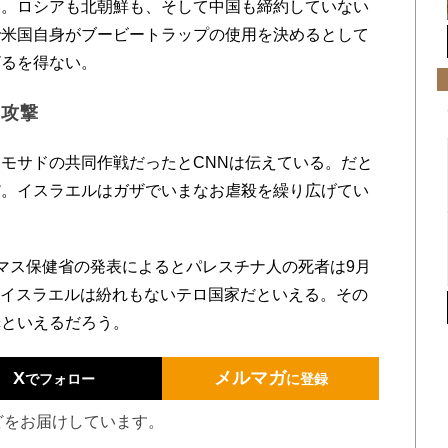
い。ロシアも北朝鮮も、そして中国も締約していない
で米国自身がブービートラップの使用を決めるとして
ざるを得ない。
の攻撃
モサドの共同作戦だったとCNNは伝えている。だと
だ。イスラエルはガザでいまなお虐殺を繰り広げてい
マス保健省の発表によるとパレスチナ人の死者は9月
り、イスラエルは紛れもないテロ国家だといえる。その
罪といえるだろう。
X
メルマガ
でフォロー
に登録
どをお届けしています。