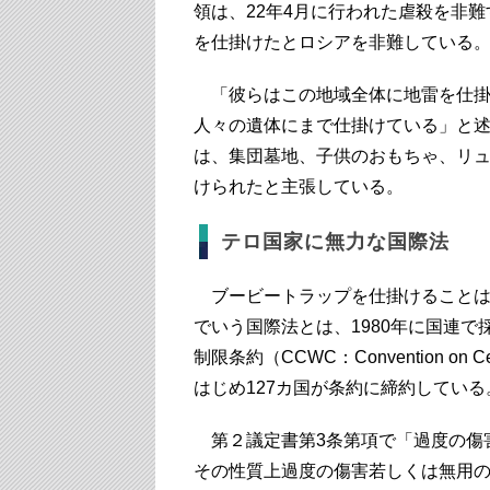
領は、22年4月に行われた虐殺を非
を仕掛けたとロシアを非難している
「彼らはこの地域全体に地雷を仕掛
人々の遺体にまで仕掛けている」と
は、集団墓地、子供のおもちゃ、リ
けられたと主張している。
テロ国家に無力な国際法
ブービートラップを仕掛けることは
でいう国際法とは、1980年に国連で
制限条約（CCWC：Convention on Ce
はじめ127カ国が条約に締約している
第２議定書第3条第項で「過度の傷
その性質上過度の傷害若しくは無用