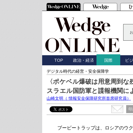
TOP
政治・経済
ビ
国際
デジタル時代の経営・安全保障学
〈ポケベル爆破は用意周到な
スラエル国防軍と諜報機関に
山崎文明
（ 情報安全保障研究所首席研究員）
印
ブービートラップは、ロシアのウク