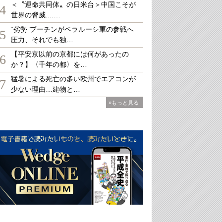
＜〝運命共同体〟の日米台＞中国こそが
4
世界の脅威....…
“劣勢”プーチンがベラルーシ軍の参戦へ
5
圧力、それでも独…
【平安京以前の京都には何があったの
6
か？】〈千年の都〉を…
猛暑による死亡の多い欧州でエアコンが
7
少ない理由…建物と…
»もっと見る