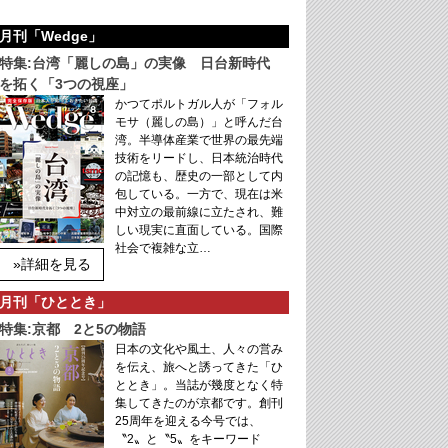
月刊「Wedge」
特集:台湾「麗しの島」の実像 日台新時代
を拓く「3つの視座」
かつてポルトガル人が「フォル
モサ（麗しの島）」と呼んだ台
湾。半導体産業で世界の最先端
技術をリードし、日本統治時代
の記憶も、歴史の一部として内
包している。一方で、現在は米
中対立の最前線に立たされ、難
しい現実に直面している。国際
社会で複雑な立…
»詳細を見る
月刊「ひととき」
特集:京都 2と5の物語
日本の文化や風土、人々の営み
を伝え、旅へと誘ってきた「ひ
ととき」。当誌が幾度となく特
集してきたのが京都です。創刊
25周年を迎える今号では、
〝2〟と〝5〟をキーワード