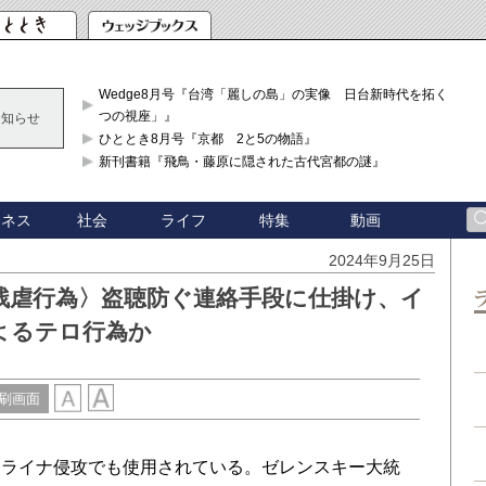
Wedge8月号『台湾「麗しの島」の実像 日台新時代を拓く「3
つの視座」』
お知らせ
ひととき8月号『京都 2と5の物語』
新刊書籍『飛鳥・藤原に隠された古代宮都の謎』
ジネス
社会
ライフ
特集
動画
2024年9月25日
残虐行為〉盗聴防ぐ連絡手段に仕掛け、イ
よるテロ行為か
刷画面
ライナ侵攻でも使用されている。ゼレンスキー大統