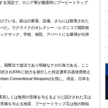
難する演説で、ロシア軍が撤退時にブービートラップ
。
けている。鉱山の家屋、設備、さらには殺害された
述べた。ウクライナのオレクシー・レズニコフ国防相
ュックサック、学校、病院、アパートにも爆弾が仕掛
、国際法で違法であり明確なテロ行為である。ここ
採択され83年に効力を発行した特定通常兵器使用禁止
rtain Conventional Weapons)を指し、現在、日本を
。
害若しくは無用の苦痛を与えるように設計された又は
の苦痛を与える地雷、ブービートラップ又は他の類似