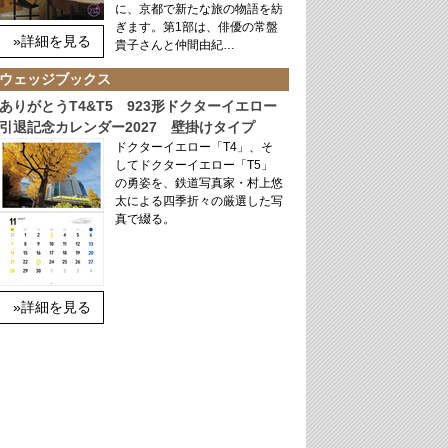
に、京都で新たな旅の物語を紡
ぎます。第1部は、俳優の常盤
»詳細を見る
貴子さんと仲間由紀…
ウェッジブックス
ありがとうT4&T5 923形ドクターイエロー
引退記念カレンダー2027 壁掛けタイプ
ドクターイエロー「T4」、そ
してドクターイエロー「T5」
の勇姿を、鉄道写真家・村上悠
太による四季折々の厳選した写
真で綴る。
»詳細を見る