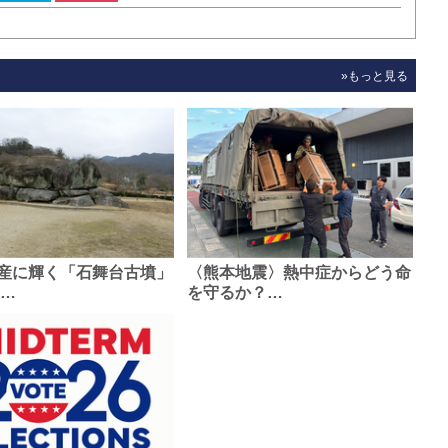
»もっと見る
産に輝く「石舞台古墳」
〈熊本地震〉熱中症からどう命
0…
を守るか？…