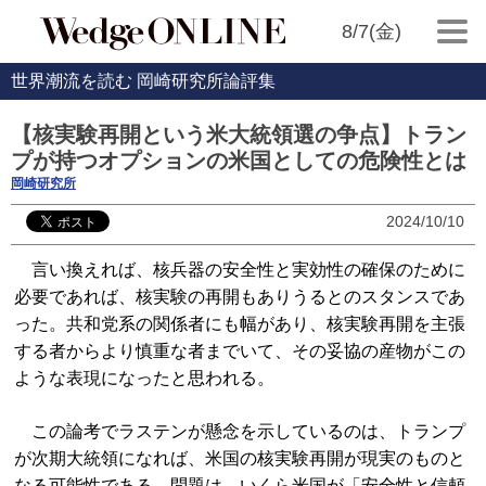
8/7(金)
世界潮流を読む 岡崎研究所論評集
【核実験再開という米大統領選の争点】トラン
プが持つオプションの米国としての危険性とは
岡崎研究所
2024/10/10
言い換えれば、核兵器の安全性と実効性の確保のために
必要であれば、核実験の再開もありうるとのスタンスであ
った。共和党系の関係者にも幅があり、核実験再開を主張
する者からより慎重な者までいて、その妥協の産物がこの
ような表現になったと思われる。
この論考でラステンが懸念を示しているのは、トランプ
が次期大統領になれば、米国の核実験再開が現実のものと
なる可能性である。問題は、いくら米国が「安全性と信頼