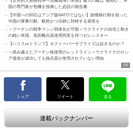
【世界的大規模戦争へ危機感薄い米国】最大の敵は“無関心”、米
国の専門家が危機を指摘した必読の報告書
【中国への対応はアジア版NATOではない】政権移行期を狙った
中国の軍事行動、毅然かつ冷静に対峙する覚悟を
＜プーチンの戦争マシン弱体化が可能＞ウクライナの自信と動き
の鈍い米国、長距離兵器使用同意を待つゼレンスキー
【ハリスvsトランプ】オクトーバーサプライズは起きるのか？
＜踏み越えたプーチン核使用のレッドライン＞ウクライナのロシ
ア侵攻が成功しても核兵器が使用されていない理由
PR
シェア
ツイート
送る
連載バックナンバー