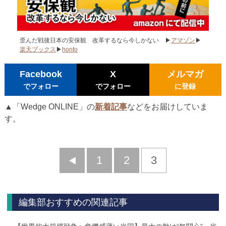
歪んだ戦後日本の安保観 改革するなら今しかない ▶
アマゾン
▶
楽天ブックス
▶
honto
Facebook
X
メルマガ
でフォロー
でフォロー
に登録
▲「Wedge ONLINE」の
新着記事
などをお届けしていま
す。
前
1
2
3
へ
編集部おすすめの関連記事