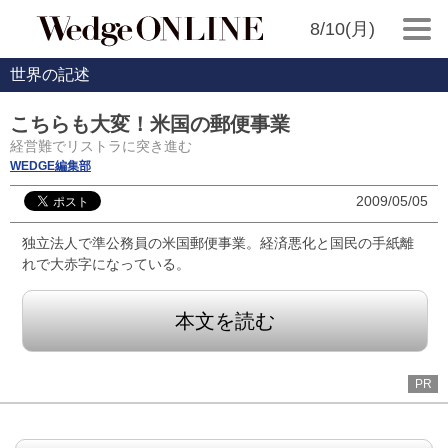
8/10(月)
世界の記述
こちらも大変！米国の郵便事業
経営難でリストラに突き進む
WEDGE編集部
2009/05/05
独立法人で準公務員の米国郵便事業。経済悪化と国民の手紙離
れで大赤字になっている。
本文を読む
PR