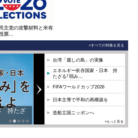
民主党の攻撃材料と米有
投票…
»すべての特集を見る
台湾「麗しの島」の実像
エネルギー依存国家・日本 持
たざる｢弱み…
FIFAワールドカップ2026
日本主導で平和の再構築を
本 持たざ
造船立国ニッポンへ
»もっと見る