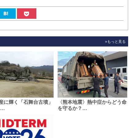
»もっと見る
産に輝く「石舞台古墳」
〈熊本地震〉熱中症からどう命
0…
を守るか？…