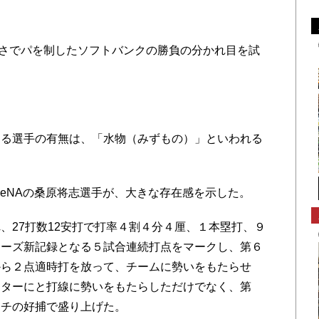
さでパを制したソフトバンクの勝負の分かれ目を試
。
る選手の有無は、「水物（みずもの）」といわれる
eNAの桑原将志選手が、大きな存在感を示した。
27打数12安打で打率４割４分４厘、１本塁打、９
リーズ新記録となる５試合連続打点をマークし、第６
から２点適時打を放って、チームに勢いをもたらせ
ッターにと打線に勢いをもたらしただけでなく、第
ッチの好捕で盛り上げた。