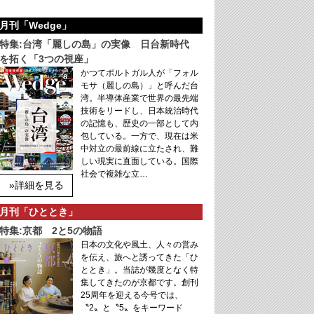
月刊「Wedge」
特集:台湾「麗しの島」の実像 日台新時代
を拓く「3つの視座」
かつてポルトガル人が「フォル
モサ（麗しの島）」と呼んだ台
湾。半導体産業で世界の最先端
技術をリードし、日本統治時代
の記憶も、歴史の一部として内
包している。一方で、現在は米
中対立の最前線に立たされ、難
しい現実に直面している。国際
社会で複雑な立…
»詳細を見る
月刊「ひととき」
特集:京都 2と5の物語
日本の文化や風土、人々の営み
を伝え、旅へと誘ってきた「ひ
ととき」。当誌が幾度となく特
集してきたのが京都です。創刊
25周年を迎える今号では、
〝2〟と〝5〟をキーワード