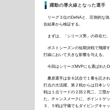
躍動の導火線となった選手
リーグ３位のDeNAと、圧倒的な強
合結果から検証する。
まずは、「シリーズ男」の存在だ
ポストシーズンの短期決戦で飛躍す
打線において大きな影響を与える。
今回はシリーズMVPにも選ばれたD
桑原選手は全６試合で１番を託され、
打点の大活躍。第２戦からは日本シ
戦は１点リードの２回２死二、三塁
た。チャンスメークに、ポイントゲ
３、５戦は守備でもダイビングキャ