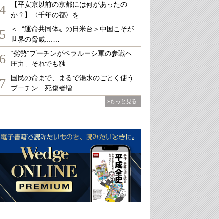
【平安京以前の京都には何があったの
4
か？】〈千年の都〉を…
＜〝運命共同体〟の日米台＞中国こそが
5
世界の脅威....…
“劣勢”プーチンがベラルーシ軍の参戦へ
6
圧力、それでも独…
国民の命まで、まるで湯水のごとく使う
7
プーチン…死傷者増…
»もっと見る