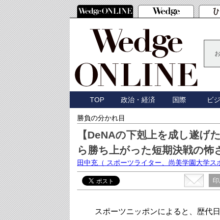
TOP
政治・経済
国際
ビ
勝負の分かれ目
【DeNAの下剋上を成し遂げ
ら勝ち上がった短期決戦の怖
田中充
（ スポーツライター、尚美学園大学ス
印
スポーツニッポンによると、歴代日