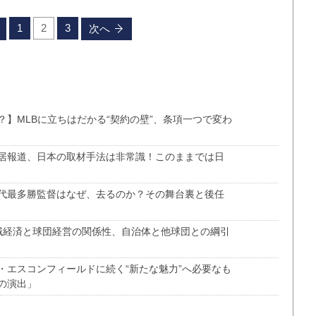
1
2
3
次へ
】MLBに立ちはだかる“契約の壁”、条項一つで変わ
居報道、日本の取材手法は非常識！このままでは日
代最多勝監督はなぜ、去るのか？その舞台裏と後任
域経済と球団経営の関係性、自治体と他球団との綱引
・エスコンフィールドに続く“新たな魅力”へ必要なも
の演出」