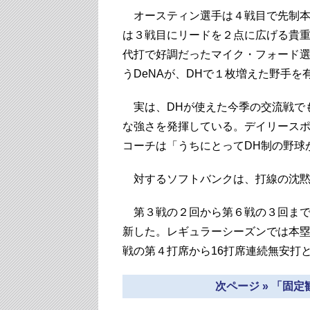
オースティン選手は４戦目で先制本
は３戦目にリードを２点に広げる貴
代打で好調だったマイク・フォード
うDeNAが、DHで１枚増えた野手を
実は、DHが使えた今季の交流戦でも
な強さを発揮している。デイリースポ
コーチは「うちにとってDH制の野球
対するソフトバンクは、打線の沈黙
第３戦の２回から第６戦の３回まで
新した。レギュラーシーズンでは本
戦の第４打席から16打席連続無安打
次ページ » 「固