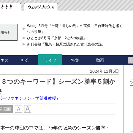
Wedge8月号『台湾「麗しの島」の実像 日台新時代を拓く「3
つの視座」』
お知らせ
ひととき8月号『京都 2と5の物語』
新刊書籍『飛鳥・藤原に隠された古代宮都の謎』
ジネス
社会
特集
動画
ライフ
2024年11月5日
た３つのキーワード】シーズン勝率５割か
さ
ポーツマネジメント学部准教授）
刷画面
本一の球団の中では、75年の阪急のシーズン勝率・