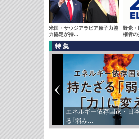
米国・サウジアラビア原子力協
野党・
力協定が持…
権者の
特集
エネルギー依存国家・日
る｢弱み…