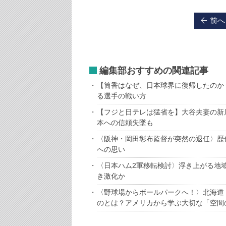
前へ
編集部おすすめの関連記事
【筒香はなぜ、日本球界に復帰したのか？
る選手の戦い方
【フジと日テレは猛省を】大谷夫妻の新
本への信頼失墜も
〈阪神・岡田彰布監督が突然の退任〉歴
への思い
〈日本ハム2軍移転検討〉浮き上がる地
き激化か
〈野球場からボールパークへ！〉北海道
のとは？アメリカから学ぶ大切な「空間