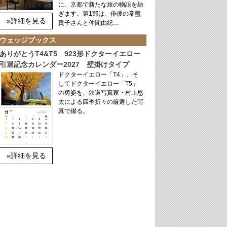
に、京都で新たな旅の物語を紡
ぎます。第1部は、俳優の常盤
»詳細を見る
貴子さんと仲間由紀…
ウェッジブックス
ありがとうT4&T5 923形ドクターイエロー
引退記念カレンダー2027 壁掛けタイプ
ドクターイエロー「T4」、そ
してドクターイエロー「T5」
の勇姿を、鉄道写真家・村上悠
太による四季折々の厳選した写
真で綴る。
»詳細を見る