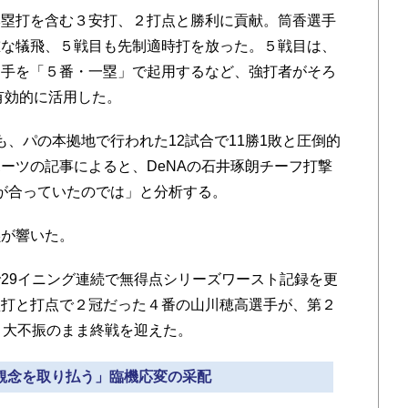
塁打を含む３安打、２打点と勝利に貢献。筒香選手
重な犠飛、５戦目も先制適時打を放った。５戦目は、
選手を「５番・一塁」で起用するなど、強打者がそろ
有効的に活用した。
、パの本拠地で行われた12試合で11勝1敗と圧倒的
ーツの記事によると、DeNAの石井琢朗チーフ打撃
が合っていたのでは」と分析する。
が響いた。
29イニング連続で無得点シリーズワースト記録を更
塁打と打点で２冠だった４番の山川穂高選手が、第２
と大不振のまま終戦を迎えた。
定観念を取り払う」臨機応変の采配