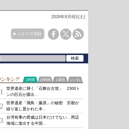
2026年8月8日(土)
メルマガ登録
ランキング
1時間
24時間
1週間
いいね
世界遺産に輝く「石舞台古墳」 2300ト
1
ンの巨石が露出…
世界遺産「飛鳥・藤原」の秘密 宮都が
2
繰り返し置かれた本…
台湾有事の脅威は日本だけでない…周辺
3
海域に進出する中国…