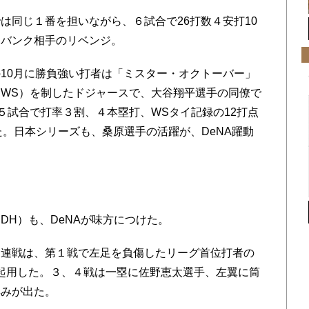
同じ１番を担いながら、６試合で26打数４安打10
トバンク相手のリベンジ。
10月に勝負強い打者は「ミスター・オクトーバー」
WS）を制したドジャースで、大谷翔平選手の同僚で
５試合で打率３割、４本塁打、WSタイ記録の12打点
た。日本シリーズも、桑原選手の活躍が、DeNA躍動
H）も、DeNAが味方につけた。
連戦は、第１戦で左足を負傷したリーグ首位打者の
起用した。３、４戦は一塁に佐野恵太選手、左翼に筒
厚みが出た。