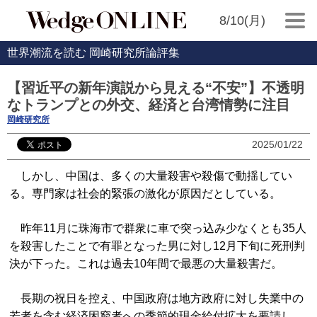
8/10(月)
世界潮流を読む 岡崎研究所論評集
【習近平の新年演説から見える“不安”】不透明
なトランプとの外交、経済と台湾情勢に注目
岡崎研究所
2025/01/22
しかし、中国は、多くの大量殺害や殺傷で動揺してい
る。専門家は社会的緊張の激化が原因だとしている。
昨年11月に珠海市で群衆に車で突っ込み少なくとも35人
を殺害したことで有罪となった男に対し12月下旬に死刑判
決が下った。これは過去10年間で最悪の大量殺害だ。
長期の祝日を控え、中国政府は地方政府に対し失業中の
若者を含む経済困窮者への季節的現金給付拡大を要請し