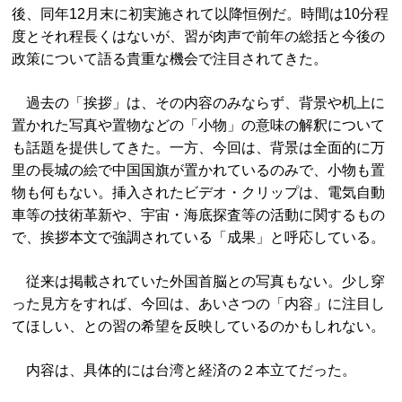
後、同年12月末に初実施されて以降恒例だ。時間は10分程
度とそれ程長くはないが、習が肉声で前年の総括と今後の
政策について語る貴重な機会で注目されてきた。
過去の「挨拶」は、その内容のみならず、背景や机上に
置かれた写真や置物などの「小物」の意味の解釈について
も話題を提供してきた。一方、今回は、背景は全面的に万
里の長城の絵で中国国旗が置かれているのみで、小物も置
物も何もない。挿入されたビデオ・クリップは、電気自動
車等の技術革新や、宇宙・海底探査等の活動に関するもの
で、挨拶本文で強調されている「成果」と呼応している。
従来は掲載されていた外国首脳との写真もない。少し穿
った見方をすれば、今回は、あいさつの「内容」に注目し
てほしい、との習の希望を反映しているのかもしれない。
内容は、具体的には台湾と経済の２本立てだった。