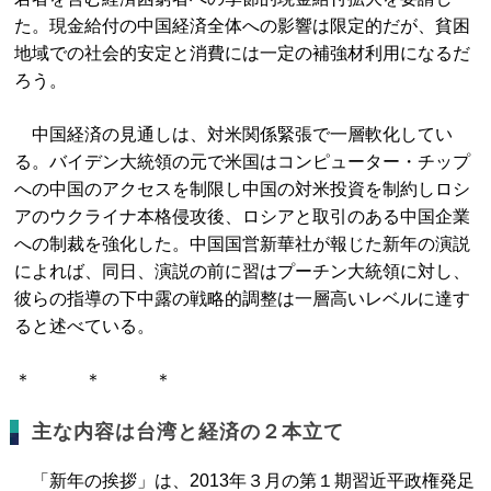
た。現金給付の中国経済全体への影響は限定的だが、貧困
地域での社会的安定と消費には一定の補強材利用になるだ
ろう。
中国経済の見通しは、対米関係緊張で一層軟化してい
る。バイデン大統領の元で米国はコンピューター・チップ
への中国のアクセスを制限し中国の対米投資を制約しロシ
アのウクライナ本格侵攻後、ロシアと取引のある中国企業
への制裁を強化した。中国国営新華社が報じた新年の演説
によれば、同日、演説の前に習はプーチン大統領に対し、
彼らの指導の下中露の戦略的調整は一層高いレベルに達す
ると述べている。
＊ ＊ ＊
主な内容は台湾と経済の２本立て
「新年の挨拶」は、2013年３月の第１期習近平政権発足