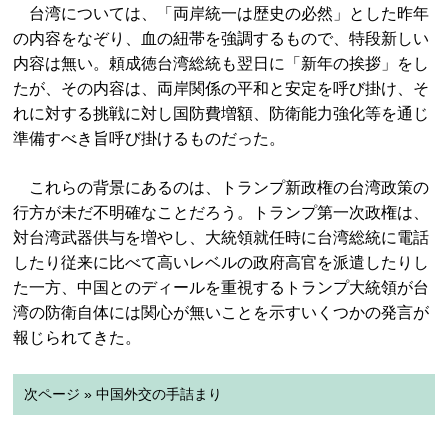
台湾については、「両岸統一は歴史の必然」とした昨年
の内容をなぞり、血の紐帯を強調するもので、特段新しい
内容は無い。頼成徳台湾総統も翌日に「新年の挨拶」をし
たが、その内容は、両岸関係の平和と安定を呼び掛け、そ
れに対する挑戦に対し国防費増額、防衛能力強化等を通じ
準備すべき旨呼び掛けるものだった。
これらの背景にあるのは、トランプ新政権の台湾政策の
行方が未だ不明確なことだろう。トランプ第一次政権は、
対台湾武器供与を増やし、大統領就任時に台湾総統に電話
したり従来に比べて高いレベルの政府高官を派遣したりし
た一方、中国とのディールを重視するトランプ大統領が台
湾の防衛自体には関心が無いことを示すいくつかの発言が
報じられてきた。
次ページ » 中国外交の手詰まり