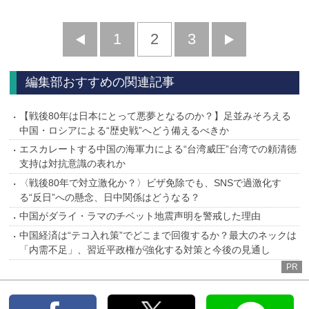
前
1
2
3
次
へ
へ
編集部おすすめの関連記事
【戦後80年は日本にとって悪夢となるのか？】足並みそろえる
中国・ロシアによる“歴史戦”へどう備えるべきか
エスカレートする中国の海軍力による“台湾威圧”台湾での頼清徳
支持は対抗意識の表れか
〈戦後80年で対立激化か？〉ビザ免除でも、SNSで過激化す
る“反日”への懸念、日中関係はどうなる？
中国がダライ・ラマのチベット地震声明を警戒した理由
中国経済は“テコ入れ策”でどこまで回復するか？最大のネックは
「内需不足」、習近平政権が強化する対策と今後の見通し
PR