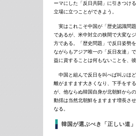
ーマにした「反日共闘」に引きつけ
立場に立つことができよう。
実はこれこそ中国が「歴史認識問題
であるが、米中対立の狭間で大変な
方である。「歴史問題」で反日姿勢
ながらもアジア唯一の「反日友達」
益に資することは何もないことを、
中国と組んで反日を叫べば叫ぶほど
離がますます大きくなり、下手をす
が、他ならぬ韓国自身が北朝鮮から
動揺は当然北朝鮮をますます増長さ
なる。
韓国が選ぶべき「正しい道