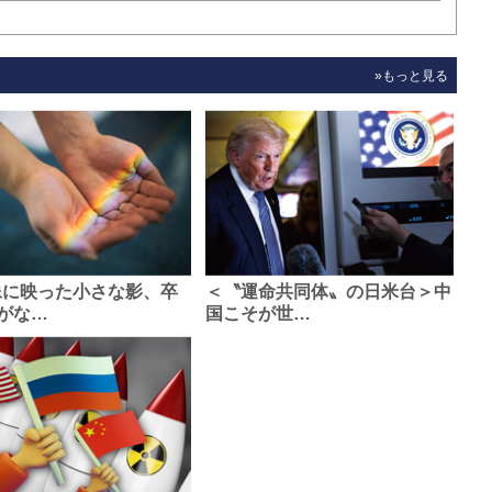
»もっと見る
像に映った小さな影、卒
＜〝運命共同体〟の日米台＞中
がな…
国こそが世…