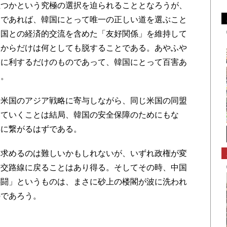
つかという究極の選択を迫られることとなろうが、
明であれば、韓国にとって唯一の正しい道を選ぶこと
中国との経済的交流を含めた「友好関係」を維持して
」からだけは何としても脱することである。あやふや
略に利するだけのものであって、韓国にとって百害あ
る。
米国のアジア戦略に寄与しながら、同じ米国の同盟
いていくことは結局、韓国の安全保障のためにもな
昇に繋がるはずである。
求めるのは難しいかもしれないが、いずれ政権が変
外交路線に戻ることはあり得る。そしてその時、中国
共闘」というものは、まさに砂上の楼閣が波に洗われ
のであろう。