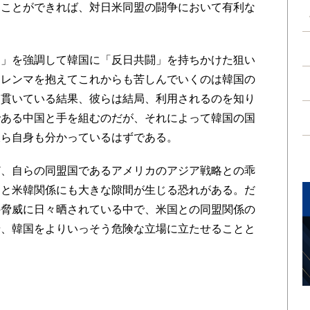
ることができれば、対日米同盟の闘争において有利な
」を強調して韓国に「反日共闘」を持ちかけた狙い
ジレンマを抱えてこれからも苦しんでいくのは韓国の
を貫いている結果、彼らは結局、利用されるのを知り
である中国と手を組むのだが、それによって韓国の国
彼ら自身も分かっているはずである。
、自らの同盟国であるアメリカのアジア戦略との乖
ると米韓関係にも大きな隙間が生じる恐れがある。だ
の脅威に日々晒されている中で、米国との同盟関係の
せ、韓国をよりいっそう危険な立場に立たせることと
」