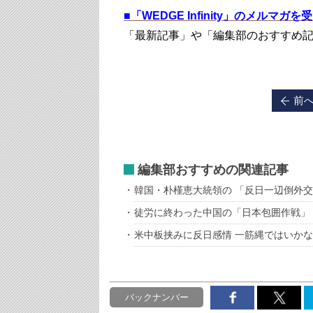
■
「WEDGE Infinity」のメルマガ
「最新記事」や「編集部のおすすめ
前
編集部おすすめの関連記事
韓国・朴槿恵大統領の 「反日一辺倒外
徒労に終わった中国の「日本包囲作戦」
米中板挟みに反日感情 一筋縄ではいか
バックナンバー