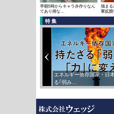
早朝5時からキャラ弁作りなん
強まる
てあり得な…
軍拡競
特集
エネルギー依存国家・日
る｢弱み…