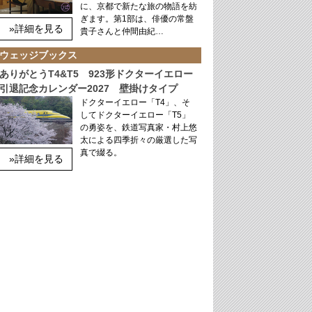
に、京都で新たな旅の物語を紡
ぎます。第1部は、俳優の常盤
»詳細を見る
貴子さんと仲間由紀…
ウェッジブックス
ありがとうT4&T5 923形ドクターイエロー
引退記念カレンダー2027 壁掛けタイプ
ドクターイエロー「T4」、そ
してドクターイエロー「T5」
の勇姿を、鉄道写真家・村上悠
太による四季折々の厳選した写
真で綴る。
»詳細を見る