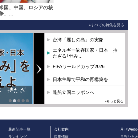
米国、中国、ロシアの核
争、…
»すべての特集を見る
台湾「麗しの島」の実像
エネルギー依存国家・日本 持
たざる｢弱み…
FIFAワールドカップ2026
日本主導で平和の再構築を
本 持たざ
造船立国ニッポンへ
»もっと見る
最新記事一覧
会社案内
月刊Wedg
ランキング
採用情報
月刊ひと