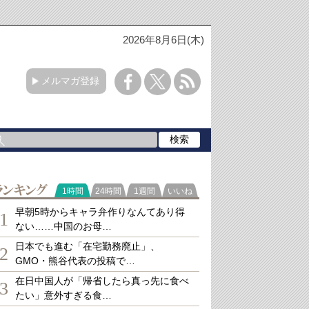
2026年8月6日(木)
メルマガ登録
ランキング
1時間
24時間
1週間
いいね
早朝5時からキャラ弁作りなんてあり得
1
ない……中国のお母…
日本でも進む「在宅勤務廃止」、
2
GMO・熊谷代表の投稿で…
在日中国人が「帰省したら真っ先に食べ
3
たい」意外すぎる食…