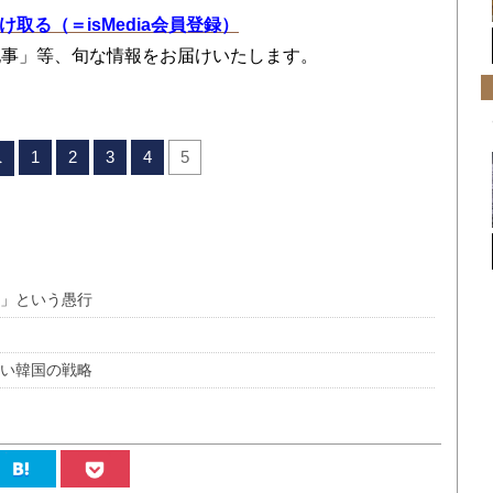
を受け取る（＝isMedia会員登録）
記事」等、旬な情報をお届けいたします。
1
2
3
4
5
へ
交」という愚行
ない韓国の戦略