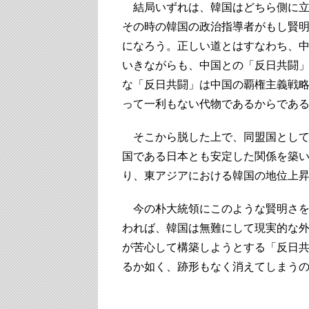
結局いずれは、韓国はどちら側に立
その時の韓国の政治指導者がもし賢
になろう。正しい道とはすなわち、
いきながらも、中国との「反日共闘
な「反日共闘」は中国の覇権主義戦
って一利もない代物であるからであ
そこから脱した上で、同盟国として
国である日本とも安定した関係を築
り、東アジアにおける韓国の地位上
今の朴大統領にこのような賢明さを
われば、韓国は無難にして現実的な
が苦心して構築しようとする「反日
るか如く、跡形もなく消えてしまう