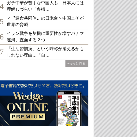
ガチ中華が苦手な中国人も…日本人には
4
理解しづらい「多様…
＜〝運命共同体〟の日米台＞中国こそが
5
世界の脅威....…
イラン戦争を契機に重要性が増すパナマ
6
運河、直面する２つ…
「生活習慣病」という呼称が消えるかも
7
しれない理由…「自…
»もっと見る