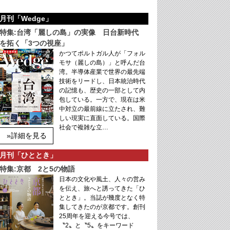
月刊「Wedge」
特集:台湾「麗しの島」の実像 日台新時代
を拓く「3つの視座」
かつてポルトガル人が「フォル
モサ（麗しの島）」と呼んだ台
湾。半導体産業で世界の最先端
技術をリードし、日本統治時代
の記憶も、歴史の一部として内
包している。一方で、現在は米
中対立の最前線に立たされ、難
しい現実に直面している。国際
社会で複雑な立…
»詳細を見る
月刊「ひととき」
特集:京都 2と5の物語
日本の文化や風土、人々の営み
を伝え、旅へと誘ってきた「ひ
ととき」。当誌が幾度となく特
集してきたのが京都です。創刊
25周年を迎える今号では、
〝2〟と〝5〟をキーワード