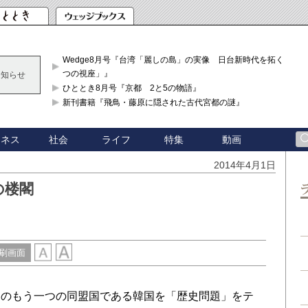
Wedge8月号『台湾「麗しの島」の実像 日台新時代を拓く「3
つの視座」』
お知らせ
ひととき8月号『京都 2と5の物語』
新刊書籍『飛鳥・藤原に隠された古代宮都の謎』
ジネス
社会
ライフ
特集
動画
2014年4月1日
の楼閣
刷画面
のもう一つの同盟国である韓国を「歴史問題」をテ