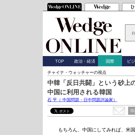
TOP
政治・経済
ビ
国際
チャイナ・ウォッチャーの視点
中韓「反日共闘」という砂上
中国に利用される韓国
石 平
（ 中国問題・日中問題評論家）
印
もちろん、中国にしてみれば、米国