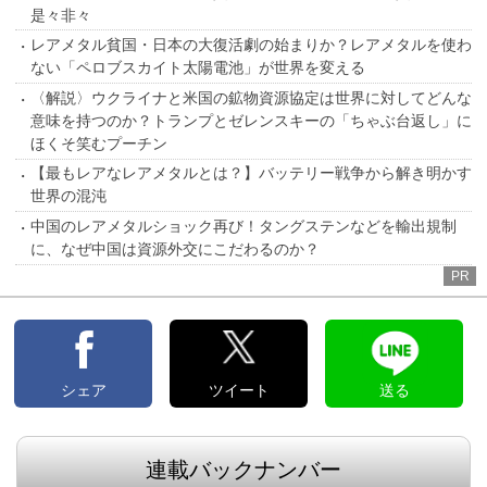
是々非々
レアメタル貧国・日本の大復活劇の始まりか？レアメタルを使わ
ない「ペロブスカイト太陽電池」が世界を変える
〈解説〉ウクライナと米国の鉱物資源協定は世界に対してどんな
意味を持つのか？トランプとゼレンスキーの「ちゃぶ台返し」に
ほくそ笑むプーチン
【最もレアなレアメタルとは？】バッテリー戦争から解き明かす
世界の混沌
中国のレアメタルショック再び！タングステンなどを輸出規制
に、なぜ中国は資源外交にこだわるのか？
PR
シェア
ツイート
送る
連載バックナンバー