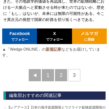
きた。その地政学的価値を再認識し、世界の鉱物戦略にお
ける一大拠点へと変貌させる時が来たのではないか。歴史
に「もし」はないが、未来には無限の可能性がある。今こ
そ異次元の発想で国家の針路を切り拓くべきである。
Facebook
X
メルマガ
でフォロー
でフォロー
に登録
▲「Wedge ONLINE」の
新着記事
などをお届けしていま
す。
前
1
2
3
へ
編集部おすすめの関連記事
【レアアース】日本の海洋資源開発とウクライナ鉱物資源開発の