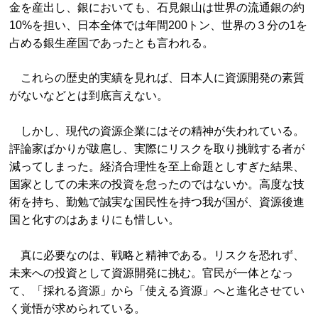
金を産出し、銀においても、石見銀山は世界の流通銀の約
10%を担い、日本全体では年間200トン、世界の３分の1を
占める銀生産国であったとも言われる。
これらの歴史的実績を見れば、日本人に資源開発の素質
がないなどとは到底言えない。
しかし、現代の資源企業にはその精神が失われている。
評論家ばかりが跋扈し、実際にリスクを取り挑戦する者が
減ってしまった。経済合理性を至上命題としすぎた結果、
国家としての未来の投資を怠ったのではないか。高度な技
術を持ち、勤勉で誠実な国民性を持つ我が国が、資源後進
国と化すのはあまりにも惜しい。
真に必要なのは、戦略と精神である。リスクを恐れず、
未来への投資として資源開発に挑む。官民が一体となっ
て、「採れる資源」から「使える資源」へと進化させてい
く覚悟が求められている。