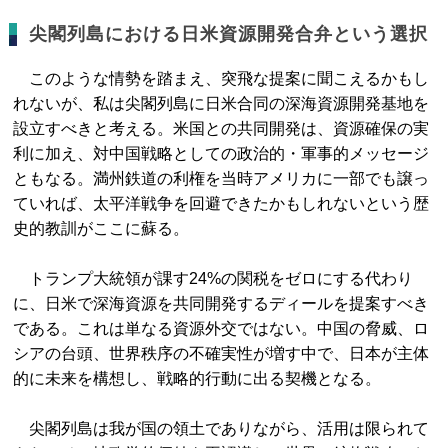
尖閣列島における日米資源開発合弁という選択
このような情勢を踏まえ、突飛な提案に聞こえるかもし
れないが、私は尖閣列島に日米合同の深海資源開発基地を
設立すべきと考える。米国との共同開発は、資源確保の実
利に加え、対中国戦略としての政治的・軍事的メッセージ
ともなる。満州鉄道の利権を当時アメリカに一部でも譲っ
ていれば、太平洋戦争を回避できたかもしれないという歴
史的教訓がここに蘇る。
トランプ大統領が課す24%の関税をゼロにする代わり
に、日米で深海資源を共同開発するディールを提案すべき
である。これは単なる資源外交ではない。中国の脅威、ロ
シアの台頭、世界秩序の不確実性が増す中で、日本が主体
的に未来を構想し、戦略的行動に出る契機となる。
尖閣列島は我が国の領土でありながら、活用は限られて