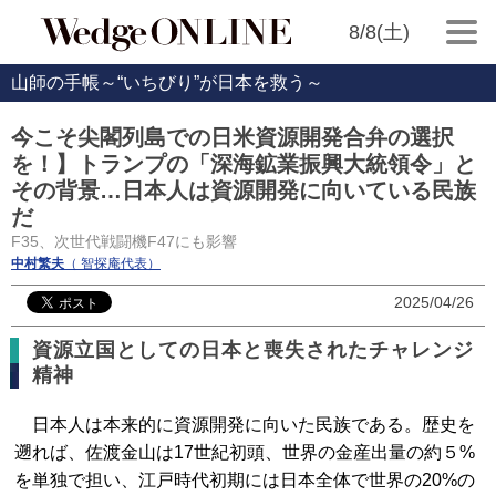
8/8(土)
山師の手帳～“いちびり”が日本を救う～
今こそ尖閣列島での日米資源開発合弁の選択
を！】トランプの「深海鉱業振興大統領令」と
その背景…日本人は資源開発に向いている民族
だ
F35、次世代戦闘機F47にも影響
中村繁夫
（ 智探庵代表）
2025/04/26
資源立国としての日本と喪失されたチャレンジ
精神
日本人は本来的に資源開発に向いた民族である。歴史を
遡れば、佐渡金山は17世紀初頭、世界の金産出量の約５%
を単独で担い、江戸時代初期には日本全体で世界の20%の