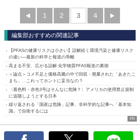
前
1
2
3
4
次
へ
へ
編集部おすすめの関連記事
【PFASの健康リスクは小さい】誤解続く環境汚染と健康リスク
の違い―最新の科学と報道の乖離
高まる不安、広がる誤解 化学物質PFAS報道の裏側
＜論点＞コメ不足と価格高騰の中で回収・廃棄された「あきたこ
まち」…これってホントに妥当なの？
〈着色料・赤色3号はそんなに危険？〉アメリカの使用禁止規制
に追随しようとする日本
繰り返される「国産は危険」記事、非科学的な記事へ「基本知
識」で自衛するには
PR