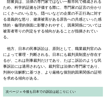
陪審員は、法律の専門家ではない一般市民で構成される
ため、科学的証拠を評価する際に、専門家の証言の分かり
にくさへのいら立ち、隠ぺいなどの企業の不正行為に対す
る道義的な怒り、健康被害がある原告への共感といった感
情的・倫理的側面に影響されやすく、因果関係については
被害者寄りの判定をする傾向があることが指摘されてい
る。
他方、日本の民事訴訟は、原則として、職業裁判官のみ
によって審理・判断される。日本にも裁判員制度が存在す
るが、これは刑事裁判だけであり、たばこ訴訟のような民
事訴訟には適用されない。裁判官は法律の専門家であり、
判例や法解釈に基づき、より厳格な個別的因果関係の証明
を求める傾向がある。
次ページ » 今後も日本での訴訟は起こりにくい