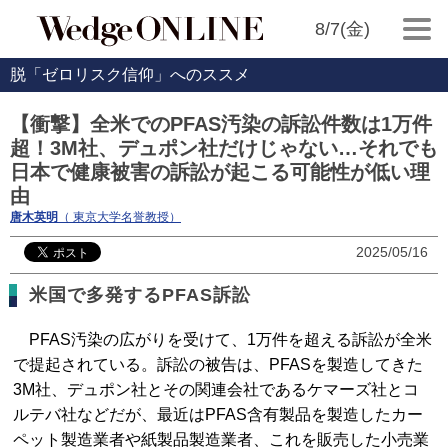
8/7(金)
脱「ゼロリスク信仰」へのススメ
【衝撃】全米でのPFAS汚染の訴訟件数は1万件
超！3M社、デュポン社だけじゃない…それでも
日本で健康被害の訴訟が起こる可能性が低い理
由
唐木英明
（ 東京大学名誉教授）
2025/05/16
米国で多発するPFAS訴訟
PFAS汚染の広がりを受けて、1万件を超える訴訟が全米
で提起されている。訴訟の被告は、PFASを製造してきた
3M社、デュポン社とその関連会社であるケマーズ社とコ
ルテバ社などだが、最近はPFAS含有製品を製造したカー
ペット製造業者や紙製品製造業者、これを販売した小売業