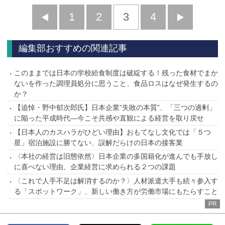
前
1
2
3
4
次
へ
へ
編集部おすすめの関連記事
このままでは日本の学校給食制度は破綻する！残った食材でまか
ないを作った調理員処分に思うこと、食品ロスはなぜ発生するの
か？
【追悼・野中郁次郎氏】日本企業”失敗の本質”、「三つの過剰」
に陥った平成時代―今こそ共感や直観による経営を取り戻せ
【日本人のカスハラがひどい理由】おもてなし文化では「５つ
星」宿泊施設に勝てない、誤解だらけの日本の接客業
〈本社の経営は旧態依然〉日本企業の多国籍化が進んでも手放し
に喜べない理由、企業経営に求められる２つの課題
〈これで人手不足は解消するのか？〉人材派遣大手も続々参入す
る「スポットワーク」、新しい働き方が労働市場にもたらすこと
PR