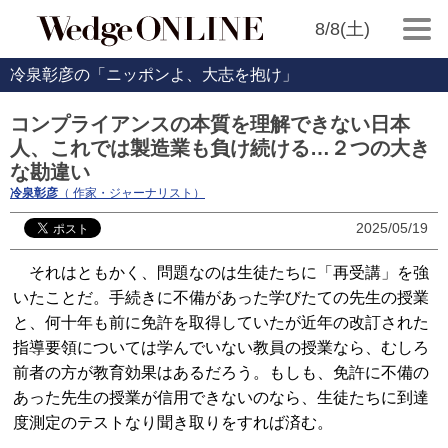
8/8(土)
冷泉彰彦の「ニッポンよ、大志を抱け」
コンプライアンスの本質を理解できない日本
人、これでは製造業も負け続ける…２つの大き
な勘違い
冷泉彰彦
（ 作家・ジャーナリスト）
2025/05/19
それはともかく、問題なのは生徒たちに「再受講」を強
いたことだ。手続きに不備があった学びたての先生の授業
と、何十年も前に免許を取得していたが近年の改訂された
指導要領については学んでいない教員の授業なら、むしろ
前者の方が教育効果はあるだろう。もしも、免許に不備の
あった先生の授業が信用できないのなら、生徒たちに到達
度測定のテストなり聞き取りをすれば済む。