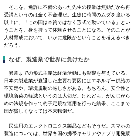
そこを、免許に不備のあった先生の授業は無効だから再
受講というのは全く不合理だ。生徒に時間のムダを強いる
以上に、「この国は本質ではなく形式で動いている」とい
うことを、身を持って体験させることになる。そのことが
人材育成において、いかに危険かということを考えるべき
だろう。
なぜ、製造業で世界に負けたか
異常までの形式主義は経済活動にも影響を与えている。
日本の製造業が衰退した主要な要因にはエネルギー供給の
不安定や、環境規制の厳しさがある。もちろん、安全性と
環境負荷の軽減というのは大切だ。けれども、がんじがら
めの法規を作って杓子定規な運用を行った結果、ここまで
国が貧しくなっては本末転倒だ。
民生用のエレクトロニクス製品などもそうだ。スマホの
製造については、世界各国の携帯キャリアやアプリ開発販