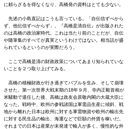
に頼らざるを得なくなり、高橋発の資料はとても少ない。
先述の小島直記はこうも言っている。「自伝信ずべから
ず、他伝信ずべからず」。『高橋是清自伝』が出版された
のは高橋の政治家時代。これは当たり前のことだが、自伝
や随筆集のすべてが真実というわけではない。相当話が盛
られているというのが実際だろう。
ここで高橋是清の財政政策についてあまり知られていな
いことを２つ取り上げてみる。
高橋の積極財政が行き過ぎてバブルを生み、そして崩壊
させた。第一次世界大戦末期の18年９月、寺内正毅首相が
米騒動で退任した後、高橋は政友会原敬内閣の大蔵大臣に
なった。戦時中、欧州の参戦諸国は軍需品生産に傾斜、戦
地から離れた日本は欧州に対する軍需物資や欧州の輸出先
に対する民生品の輸出、海運などで巨額の外貨を稼いだ。
それまでの日本は産業が未発達で輸入が多く、慢性的な外