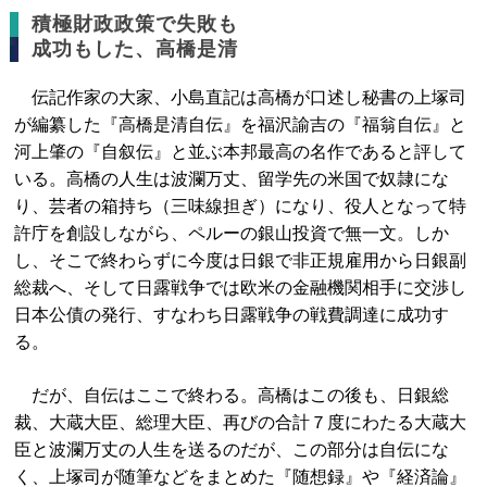
積極財政政策で失敗も
成功もした、高橋是清
伝記作家の大家、小島直記は高橋が口述し秘書の上塚司
が編纂した『高橋是清自伝』を福沢諭吉の『福翁自伝』と
河上肇の『自叙伝』と並ぶ本邦最高の名作であると評して
いる。高橋の人生は波瀾万丈、留学先の米国で奴隷にな
り、芸者の箱持ち（三味線担ぎ）になり、役人となって特
許庁を創設しながら、ペルーの銀山投資で無一文。しか
し、そこで終わらずに今度は日銀で非正規雇用から日銀副
総裁へ、そして日露戦争では欧米の金融機関相手に交渉し
日本公債の発行、すなわち日露戦争の戦費調達に成功す
る。
だが、自伝はここで終わる。高橋はこの後も、日銀総
裁、大蔵大臣、総理大臣、再びの合計７度にわたる大蔵大
臣と波瀾万丈の人生を送るのだが、この部分は自伝にな
く、上塚司が随筆などをまとめた『随想録』や『経済論』