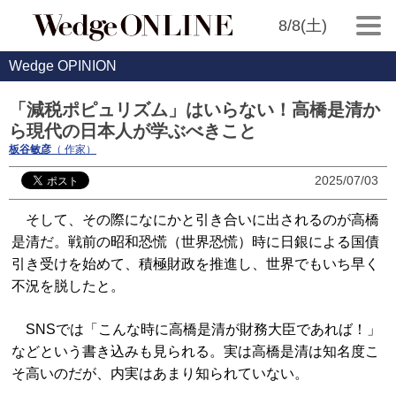
8/8(土)
Wedge OPINION
「減税ポピュリズム」はいらない！高橋是清か
ら現代の日本人が学ぶべきこと
板谷敏彦
（ 作家）
2025/07/03
そして、その際になにかと引き合いに出されるのが高橋
是清だ。戦前の昭和恐慌（世界恐慌）時に日銀による国債
引き受けを始めて、積極財政を推進し、世界でもいち早く
不況を脱したと。
SNSでは「こんな時に高橋是清が財務大臣であれば！」
などという書き込みも見られる。実は高橋是清は知名度こ
そ高いのだが、内実はあまり知られていない。