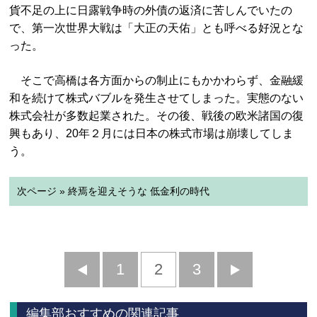
貨不足の上に日露戦争時の外債の返済に苦しんでいたの
で、第一次世界大戦は「大正の天佑」とも呼べる好況とな
った。
そこで高橋は各方面からの制止にもかかわらず、金融緩
和を続けて株式バブルを発生させてしまった。実態のない
株式会社が多数起業された。その後、戦後の欧米諸国の復
興もあり、20年２月には日本の株式市場は崩壊してしま
う。
次ページ » 終焉を迎えそうな 低金利の時代
前
1
2
3
次
へ
へ
編集部おすすめの関連記事