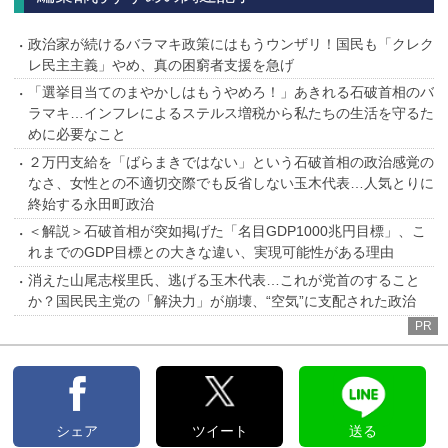
政治家が続けるバラマキ政策にはもうウンザリ！国民も「クレク
レ民主主義」やめ、真の困窮者支援を急げ
「選挙目当てのまやかしはもうやめろ！」あきれる石破首相のバ
ラマキ…インフレによるステルス増税から私たちの生活を守るた
めに必要なこと
２万円支給を「ばらまきではない」という石破首相の政治感覚の
なさ、女性との不適切交際でも反省しない玉木代表…人気とりに
終始する永田町政治
＜解説＞石破首相が突如掲げた「名目GDP1000兆円目標」、こ
れまでのGDP目標との大きな違い、実現可能性がある理由
消えた山尾志桜里氏、逃げる玉木代表…これが党首のすること
か？国民民主党の「解決力」が崩壊、“空気”に支配された政治
PR
シェア
ツイート
送る