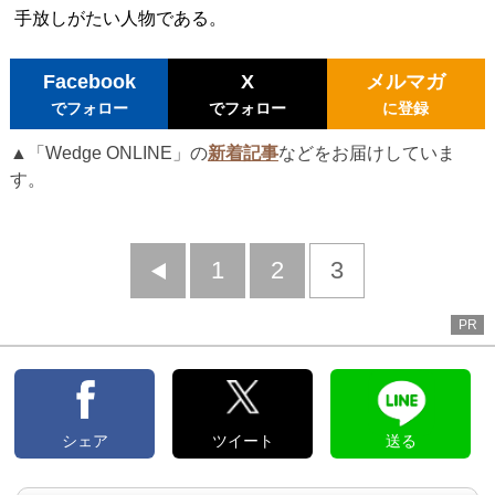
手放しがたい人物である。
Facebook
X
メルマガ
でフォロー
でフォロー
に登録
▲「Wedge ONLINE」の
新着記事
などをお届けしていま
す。
前
1
2
3
へ
PR
シェア
ツイート
送る