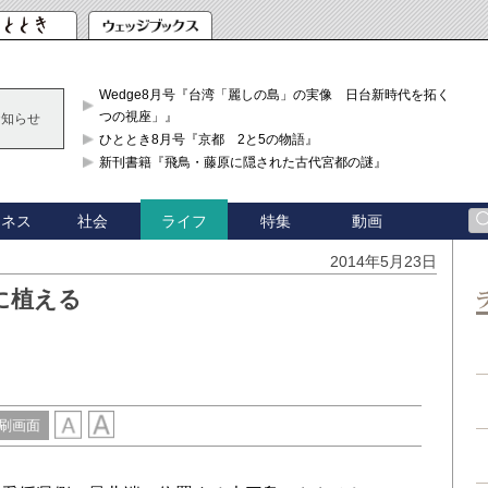
Wedge8月号『台湾「麗しの島」の実像 日台新時代を拓く「3
つの視座」』
お知らせ
ひととき8月号『京都 2と5の物語』
新刊書籍『飛鳥・藤原に隠された古代宮都の謎』
ジネス
社会
特集
動画
ライフ
2014年5月23日
に植える
刷画面