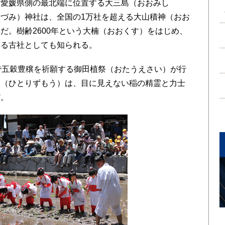
愛媛県側の最北端に位置する大三島（おおみし
づみ）神社は、全国の1万社を超える大山積神（おお
だ。樹齢2600年という大楠（おおくす）をはじめ、
ある古社としても知られる。
で五穀豊穣を祈願する御田植祭（おたうえさい）が行
力（ひとりずもう）は、目に見えない稲の精霊と力士
だ。