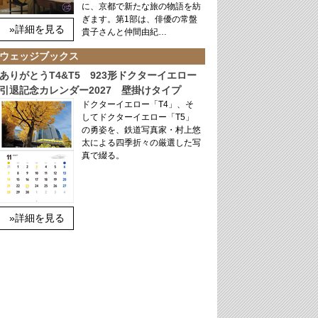
に、京都で新たな旅の物語を紡
ぎます。第1部は、俳優の常盤
»詳細を見る
貴子さんと仲間由紀…
ウェッジブックス
ありがとうT4&T5 923形ドクターイエロー
引退記念カレンダー2027 壁掛けタイプ
ドクターイエロー「T4」、そ
してドクターイエロー「T5」
の勇姿を、鉄道写真家・村上悠
太による四季折々の厳選した写
真で綴る。
»詳細を見る