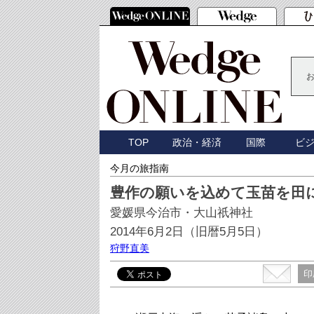
TOP
政治・経済
国際
ビ
今月の旅指南
豊作の願いを込めて玉苗を田
愛媛県今治市・大山祇神社
2014年6月2日（旧暦5月5日）
狩野直美
印