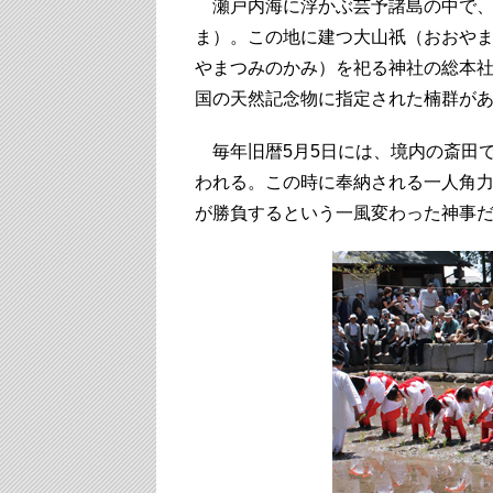
瀬戸内海に浮かぶ芸予諸島の中で、
ま）。この地に建つ大山祇（おおやま
やまつみのかみ）を祀る神社の総本社
国の天然記念物に指定された楠群が
毎年旧暦5月5日には、境内の斎田
われる。この時に奉納される一人角
が勝負するという一風変わった神事