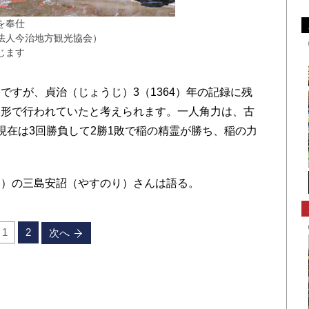
を奉仕
法人今治地方観光協会）
じます
すが、貞治（じょうじ）3（1364）年の記録に残
い形で行われていたと考えられます。一人角力は、古
現在は3回勝負して2勝1敗で稲の精霊が勝ち、稲の力
）の三島安詔（やすのり）さんは語る。
1
2
次へ