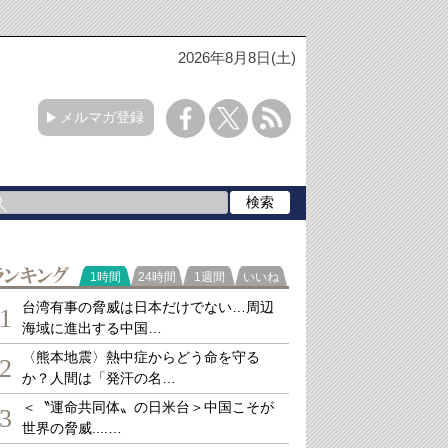
2026年8月8日(土)
メルマガ登録
ランキング
1時間
24時間
1週間
いいね
台湾有事の脅威は日本だけでない…周辺
1
海域に進出する中国…
〈熊本地震〉熱中症からどう命を守る
2
か？人間は「発汗の名…
＜〝運命共同体〟の日米台＞中国こそが
3
世界の脅威....…