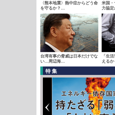
〈熊本地震〉熱中症からどう命
米国・
を守るか？…
力協定
台湾有事の脅威は日本だけでな
「生活
い…周辺海…
えるか
特集