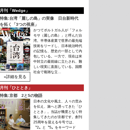
月刊「Wedge」
特集:台湾「麗しの島」の実像 日台新時代
を拓く「3つの視座」
かつてポルトガル人が「フォル
モサ（麗しの島）」と呼んだ台
湾。半導体産業で世界の最先端
技術をリードし、日本統治時代
の記憶も、歴史の一部として内
包している。一方で、現在は米
中対立の最前線に立たされ、難
しい現実に直面している。国際
社会で複雑な立…
»詳細を見る
月刊「ひととき」
特集:京都 2と5の物語
日本の文化や風土、人々の営み
を伝え、旅へと誘ってきた「ひ
ととき」。当誌が幾度となく特
集してきたのが京都です。創刊
25周年を迎える今号では、
〝2〟と〝5〟をキーワード