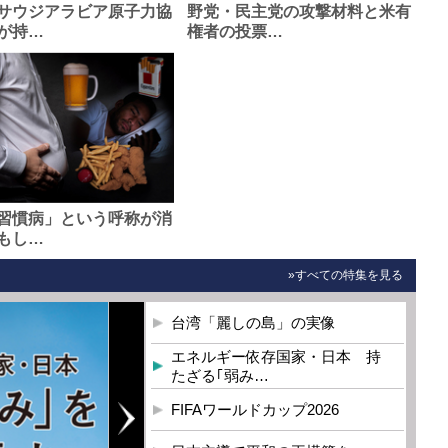
サウジアラビア原子力協
野党・民主党の攻撃材料と米有
が持…
権者の投票…
習慣病」という呼称が消
もし…
»すべての特集を見る
台湾「麗しの島」の実像
エネルギー依存国家・日本 持
たざる｢弱み…
FIFAワールドカップ2026