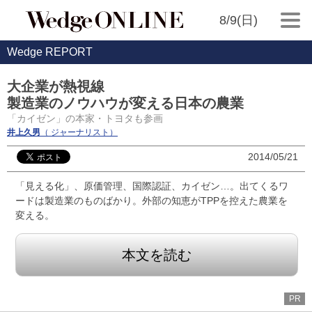
8/9(日)
Wedge REPORT
大企業が熱視線
製造業のノウハウが変える日本の農業
「カイゼン」の本家・トヨタも参画
井上久男
（ ジャーナリスト）
2014/05/21
「見える化」、原価管理、国際認証、カイゼン…。出てくるワ
ードは製造業のものばかり。外部の知恵がTPPを控えた農業を
変える。
本文を読む
PR