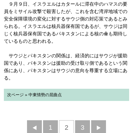
９月９日、イスラエルはカタールに滞在中のハマスの要
員をミサイル攻撃で殺害したが、これを含む湾岸地域での
安全保障環境の変化に対するサウジ側の対応策であるとみ
られる。イスラエルは核兵器保有国であるが、サウジは同
じく核兵器保有国であるパキスタンによる核の傘も期待し
ているものと思われる。
サウジとパキスタンの関係は、経済的にはサウジが援助
国であり、パキスタンは援助の受け取り側であるという関
係にあり、パキスタンはサウジの意向を尊重する立場にあ
る。
次ページ » 中東情勢の屈曲点
前
1
2
3
次