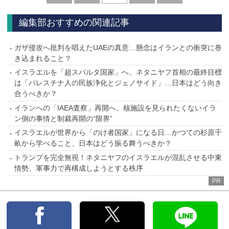
へ
へ
編集部おすすめの関連記事
ガザ侵攻へ批判を唱えたUAEの真意…懸念はイランとの衝突に巻
き込まれること？
イスラエルを「超スパルタ国家」へ、ネタニヤフ首相の最終目標
は「パレスチナ人の民族浄化とジェノサイド」…日本はどう向き
合うべきか？
イランへの「IAEA査察」再開へ、核施設を見られたくないイラ
ン側の事情と制裁再開の“限界”
イスラエルが世界から「のけ者国家」になる日…かつての杉原千
畝から学べること、日本はどう振る舞うべきか？
トランプを完全無視！ネタニヤフのイスラエルが混乱させる中東
情勢、軍事力で再構成しようとする秩序
PR