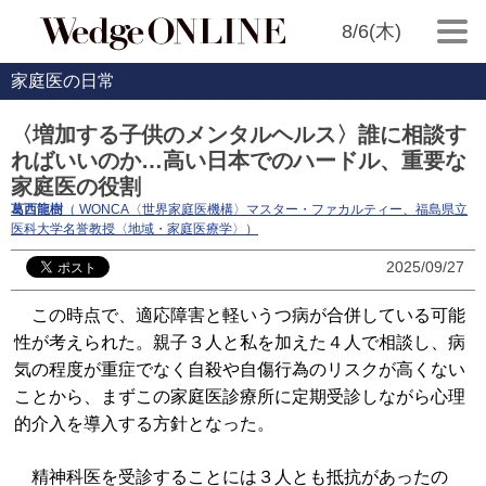
8/6(木)
家庭医の日常
〈増加する子供のメンタルヘルス〉誰に相談す
ればいいのか…高い日本でのハードル、重要な
家庭医の役割
葛西龍樹
（ WONCA〈世界家庭医機構〉マスター・ファカルティー、福島県立
医科大学名誉教授〈地域・家庭医療学〉）
2025/09/27
この時点で、適応障害と軽いうつ病が合併している可能
性が考えられた。親子３人と私を加えた４人で相談し、病
気の程度が重症でなく自殺や自傷行為のリスクが高くない
ことから、まずこの家庭医診療所に定期受診しながら心理
的介入を導入する方針となった。
精神科医を受診することには３人とも抵抗があったの