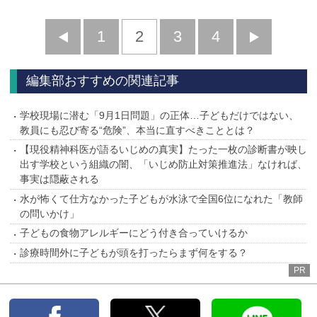
前
1
2
3
4
次
へ
へ
編集部おすすめの関連記事
学校現場に潜む「9月1日問題」の正体…子どもだけではない、
教員にも忍び寄る“危険”、本当に直すべきこととは？
【現役精神科医が語るいじめの真実】たった一枚の診断書が映し
出す学校という組織の闇、「いじめ防止対策推進法」なければ、
事実は隠蔽される
水が怖くて仕方なかった子どもが水泳で全国6位になれた「教師
の問いかけ」
子どもの食物アレルギーにどう付き合っていけるか
診療時間外に子どもが頭を打ったらまず何をする？
PR