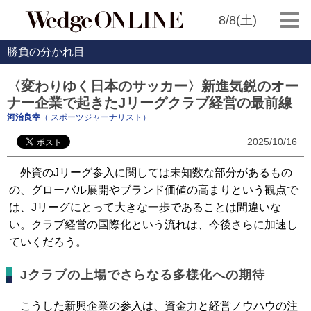
8/8(土)
勝負の分かれ目
〈変わりゆく日本のサッカー〉新進気鋭のオー
ナー企業で起きたJリーグクラブ経営の最前線
河治良幸
（ スポーツジャーナリスト）
2025/10/16
外資のJリーグ参入に関しては未知数な部分があるもの
の、グローバル展開やブランド価値の高まりという観点で
は、Jリーグにとって大きな一歩であることは間違いな
い。クラブ経営の国際化という流れは、今後さらに加速し
ていくだろう。
Jクラブの上場でさらなる多様化への期待
こうした新興企業の参入は、資金力と経営ノウハウの注