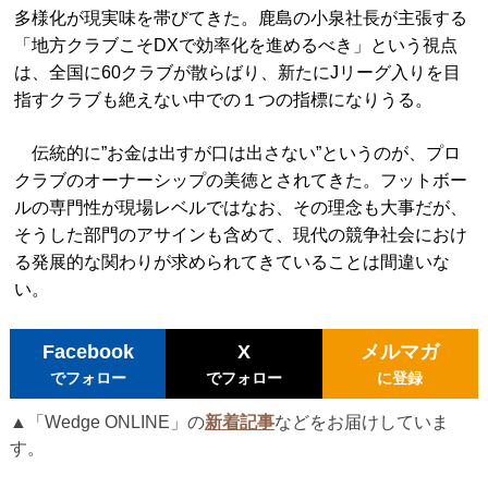
多様化が現実味を帯びてきた。鹿島の小泉社長が主張する
「地方クラブこそDXで効率化を進めるべき」という視点
は、全国に60クラブが散らばり、新たにJリーグ入りを目
指すクラブも絶えない中での１つの指標になりうる。
伝統的に”お金は出すが口は出さない”というのが、プロ
クラブのオーナーシップの美徳とされてきた。フットボー
ルの専門性が現場レベルではなお、その理念も大事だが、
そうした部門のアサインも含めて、現代の競争社会におけ
る発展的な関わりが求められてきていることは間違いな
い。
Facebook
X
メルマガ
でフォロー
でフォロー
に登録
▲「Wedge ONLINE」の
新着記事
などをお届けしていま
す。