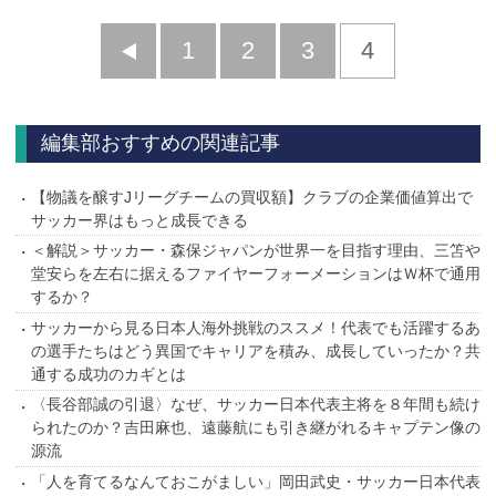
前
1
2
3
4
へ
編集部おすすめの関連記事
【物議を醸すJリーグチームの買収額】クラブの企業価値算出で
サッカー界はもっと成長できる
＜解説＞サッカー・森保ジャパンが世界一を目指す理由、三笘や
堂安らを左右に据えるファイヤーフォーメーションはＷ杯で通用
するか？
サッカーから見る日本人海外挑戦のススメ！代表でも活躍するあ
の選手たちはどう異国でキャリアを積み、成長していったか？共
通する成功のカギとは
〈長谷部誠の引退〉なぜ、サッカー日本代表主将を８年間も続け
られたのか？吉田麻也、遠藤航にも引き継がれるキャプテン像の
源流
「人を育てるなんておこがましい」岡田武史・サッカー日本代表