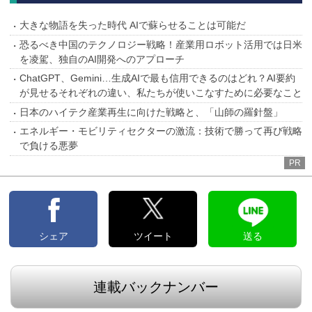
大きな物語を失った時代 AIで蘇らせることは可能だ
恐るべき中国のテクノロジー戦略！産業用ロボット活用では日米
を凌駕、独自のAI開発へのアプローチ
ChatGPT、Gemini…生成AIで最も信用できるのはどれ？AI要約
が見せるそれぞれの違い、私たちが使いこなすために必要なこと
日本のハイテク産業再生に向けた戦略と、「山師の羅針盤」
エネルギー・モビリティセクターの激流：技術で勝って再び戦略
で負ける悪夢
PR
シェア
ツイート
送る
連載バックナンバー