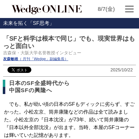
8/7(金)
未来を拓く「SF思考」
「SFと科学は根本で同じ」でも、現実世界はも
っと面白い
吉森保・大阪大学名誉教授インタビュー
友森敏雄
（ 月刊「Wedge」副編集長）
2025/10/22
日本のSF全盛時代から
中国SFの興隆へ
でも、私が幼い頃の日本のSFもディックに劣らず、すご
かった。小松左京、筒井康隆などの作品は全て読みまし
た。小松左京の『日本沈没』が73年、続いて筒井康隆の
『日本以外全部沈没』が出ます。当時、本屋のSFコーナー
は輝いていた記憶があります。