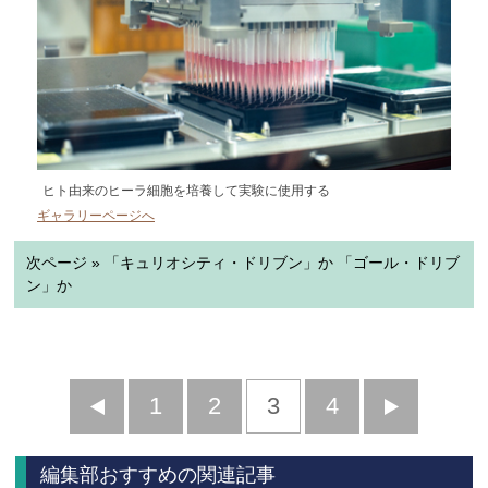
ヒト由来のヒーラ細胞を培養して実験に使用する
ギャラリーページへ
次ページ » 「キュリオシティ・ドリブン」か 「ゴール・ドリブ
ン」か
前
1
2
3
4
次
へ
へ
編集部おすすめの関連記事