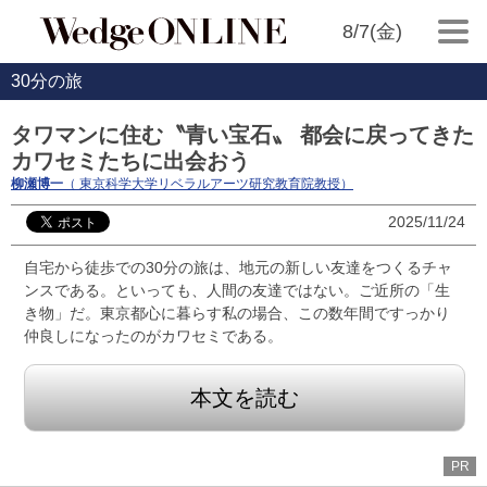
8/7(金)
30分の旅
タワマンに住む〝青い宝石〟 都会に戻ってきた
カワセミたちに出会おう
柳瀬博一
（ 東京科学大学リベラルアーツ研究教育院教授）
2025/11/24
自宅から徒歩での30分の旅は、地元の新しい友達をつくるチャ
ンスである。といっても、人間の友達ではない。ご近所の「生
き物」だ。東京都心に暮らす私の場合、この数年間ですっかり
仲良しになったのがカワセミである。
本文を読む
PR