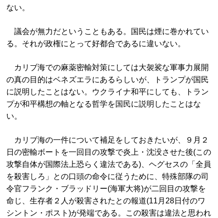
ない。
議会が無力だということもある。国民は煙に巻かれてい
る。それが政権にとって好都合であるに違いない。
カリブ海での麻薬密輸対策にしては大袈裟な軍事力展開
の真の目的はベネズエラにあるらしいが、トランプが国民
に説明したことはない。ウクライナ和平にしても、トラン
プが和平構想の軸となる哲学を国民に説明したことはな
い。
カリブ海の一件について補足をしておきたいが、９月２
日の密輸ボートを一回目の攻撃で炎上・沈没させた後(この
攻撃自体が国際法上恐らく違法である)、ヘグセスの「全員
を殺害しろ」との口頭の命令に従うために、特殊部隊の司
令官フランク・ブラッドリー(海軍大将)が二回目の攻撃を
命じ、生存者２人が殺害されたとの報道(11月28日付のワ
シントン・ポスト)が発端である。この殺害は違法と思われ