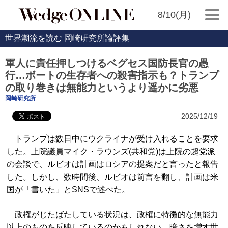
8/10(月)
世界潮流を読む 岡崎研究所論評集
軍人に責任押しつけるベグセス国防長官の愚
行…ボートの生存者への殺害指示も？トランプ
の取り巻きは無能力というより遥かに劣悪
岡崎研究所
2025/12/19
トランプは数日中にウクライナが受け入れることを要求
した。上院議員マイク・ラウンズ(共和党)は上院の超党派
の会談で、ルビオは計画はロシアの提案だと言ったと報告
した。しかし、数時間後、ルビオは前言を翻し、計画は米
国が「書いた」とSNSで述べた。
政権がじたばたしている状況は、政権に特徴的な無能力
以上のものを反映しているのかもしれない。暗さを増す世