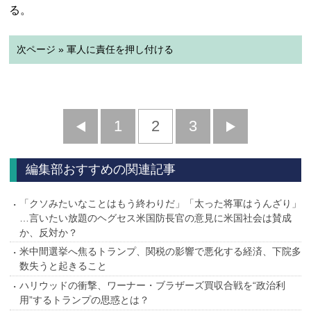
る。
次ページ » 軍人に責任を押し付ける
前
1
2
3
次
へ
へ
編集部おすすめの関連記事
「クソみたいなことはもう終わりだ」「太った将軍はうんざり」
…言いたい放題のヘグセス米国防長官の意見に米国社会は賛成
か、反対か？
米中間選挙へ焦るトランプ、関税の影響で悪化する経済、下院多
数失うと起きること
ハリウッドの衝撃、ワーナー・ブラザーズ買収合戦を“政治利
用”するトランプの思惑とは？