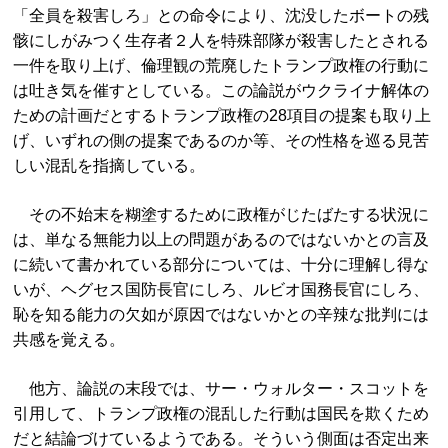
「全員を殺害しろ」との命令により、沈没したボートの残
骸にしがみつく生存者２人を特殊部隊が殺害したとされる
一件を取り上げ、倫理観の荒廃したトランプ政権の行動に
は吐き気を催すとしている。この論説がウクライナ解体の
ための計画だとするトランプ政権の28項目の提案も取り上
げ、いずれの側の提案であるのか等、その性格を巡る見苦
しい混乱を指摘している。
その不始末を糊塗するために政権がじたばたする状況に
は、単なる無能力以上の問題があるのではないかとの言及
に続いて書かれている部分については、十分に理解し得な
いが、ヘグセス国防長官にしろ、ルビオ国務長官にしろ、
恥を知る能力の欠如が原因ではないかとの辛辣な批判には
共感を覚える。
他方、論説の末段では、サー・ウォルター・スコットを
引用して、トランプ政権の混乱した行動は国民を欺くため
だと結論づけているようである。そういう側面は否定出来