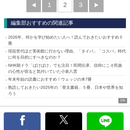
前
1
2
3
次
へ
へ
編集部おすすめの関連記事
2026年、何かを学び始めたい人へ！読んでおきたいおすすめ５
冊
現役世代ほど美術館に行かない理由、「タイパ」「コスパ」時代
に何を目的にすべきなのか？
NHK朝ドラ「ばけばけ」でも注目！民間伝承、信仰にこそ民族
の心性が宿ると気付いていた小泉八雲
年末年始の読書におすすめ！ウェッジの本7冊
熟読しておきたい2025年の「骨太書籍」５冊、日本や世界を知
ろう
PR