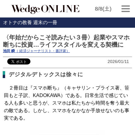
8/8(土)
オトナの教養 週末の一冊
〈年始だからこそ読みたい３冊〉起業やスマホ
断ちに投資…ライフスタイルを変える契機に
池田 瞬
（ 経済ジャーナリスト・書評家）
2026/01/11
デジタルデトックスは徐々に
２冊目は『スマホ断ち』（キャサリン・プライス著、笹
田もと子訳、KADOKAWA）である。日常生活で感じてい
る人も多いと思うが、スマホは私たちから時間を奪う最大
の敵である。しかし、スマホをなかなか手放せないのも事
実である。