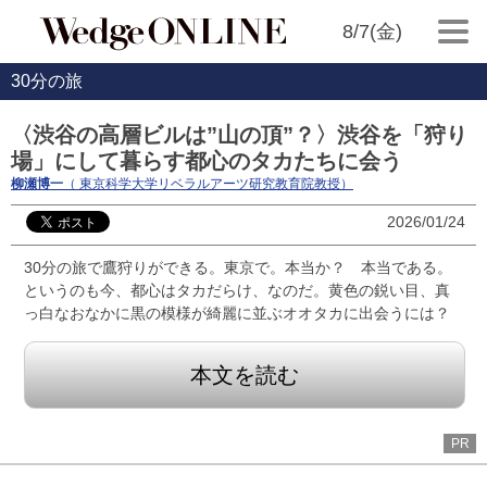
8/7(金)
30分の旅
〈渋谷の高層ビルは”山の頂”？〉渋谷を「狩り
場」にして暮らす都心のタカたちに会う
柳瀬博一
（ 東京科学大学リベラルアーツ研究教育院教授）
2026/01/24
30分の旅で鷹狩りができる。東京で。本当か？ 本当である。
というのも今、都心はタカだらけ、なのだ。黄色の鋭い目、真
っ白なおなかに黒の模様が綺麗に並ぶオオタカに出会うには？
本文を読む
PR