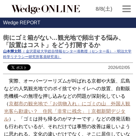
8/8(土)
Wedge REPORT
街にゴミ箱がない…観光地で頻出する悩み、
「設置はコスト」をどう打開するか
山本輝太郎
（ 金沢星稜大学総合情報センター准教授（センター長）・明治大学
科学リテラシー研究所客員研究員）
2026/02/05
実際、オーバーツーリズムが叫ばれる京都や大阪、広島
などの人気観光地でのポイ捨てやトイレへの放置、自動販
売機横への無理な押し込みなどの問題が深刻化している
（
京都市の観光地で「お供物入れ」にゴミの山 外国人観
光客ら勘違い？ 住民「非常に残念」｜京都新聞デジタ
ル
）。「ゴミは持ち帰るのがマナーです」などの啓発活動
も行われているが、それだけでは事態の改善は厳しいよう
に思われる。文化の違いだけでなく、そこに居住していな