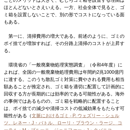
ことのメリットは大きく、むしろゴミ箱を設置する理由は
ほとんどないとさえいえる。一方、社会全体で見ると、ゴ
ミ箱を設置しないことで、別の形でコストになっている面
もある。
第一に、清掃費用の増大である。前述のように、ゴミの
ポイ捨てが増加すれば、その分路上清掃のコストが上昇す
る。
環境省の「一般廃棄物処理実態調査」（令和4年度）に
よれば、全国の一般廃棄物処理費用は年間約2兆1000億円
に達する。このうち散乱ゴミ対策に費やされる費用も相当
額あることが推定され、ゴミ箱を適切に配置して計画的に
回収する方が長期的には効率的である可能性がある。海外
の事例ではあるものの、ゴミ箱を戦略的に配置すること
は、ポイ捨ての減少や清掃コストの低減効果をもたらす可
能性がある（
文脈におけるゴミ - P. ウェズリー・シュル
ツ、レネー・J・バトル、ローリ・ブラウン・ラージ、コ