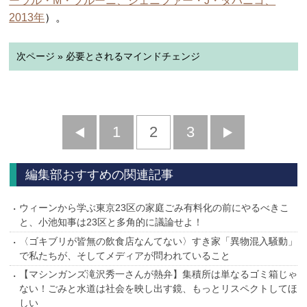
ーラル・M・ブルーニ、ジェニファー・J・タバニコ、
2013年
）。
次ページ » 必要とされるマインドチェンジ
前
1
2
3
次
へ
へ
編集部おすすめの関連記事
ウィーンから学ぶ東京23区の家庭ごみ有料化の前にやるべきこ
と、小池知事は23区と多角的に議論せよ！
〈ゴキブリが皆無の飲食店なんてない〉すき家「異物混入騒動」
で私たちが、そしてメディアが問われていること
【マシンガンズ滝沢秀一さんが熱弁】集積所は単なるゴミ箱じゃ
ない！ごみと水道は社会を映し出す鏡、もっとリスペクトしてほ
しい