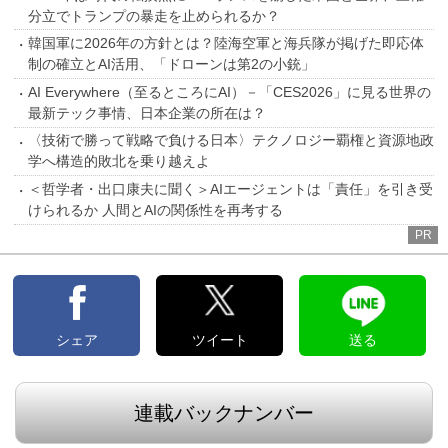
分立でトランプの暴走を止められるか？
韓国軍に2026年の方針とは？陸海空軍と海兵隊が掲げた即応体
制の確立とAI活用、「ドローンは第2の小銃」
AI Everywhere（至るところにAI）－「CES2026」に見る世界の
最新テック事情、日本企業の所在は？
〈技術で勝って戦略で負ける日本〉テクノロジー覇権と資源地政
学へ構造的敗北を乗り越えよ
＜哲学者・出口康夫に聞く＞AIエージェントは「責任」を引き受
けられるか 人間とAIの関係性を再考する
PR
シェア
ツイート
送る
連載バックナンバー