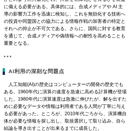
に備える必要がある。具体的には、合成メディアや AI 主
導の影響力工作を迅速に検知し、これを無効化する技術へ
の投資や同盟国との協力による情報作戦の加害者の特定と
それへの抑止が不可欠である。さらに、国民に対する教育
を通じて、合成メディアや偽情報への耐性を高めることも
重要となる。
* * *
AI利用の深刻な問題点
人工知能(AI)の歴史はコンピューターの開発の歴史でも
ある。1960年代に演算の速度を急速に高める計算機が登場
した。1980年代に演算速度は急激に伸びたが、解を出すた
めに必要なデータや情報は利用者である人間が丁寧に与え
る必要があった。ところが、2010年代ごろから、演算機自
体が必要な情報を探し出し、取捨選択して取り込み、自ら
結論を導き出すことが出来るまでに成長した。