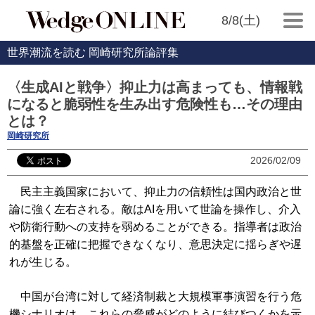
8/8(土)
世界潮流を読む 岡崎研究所論評集
〈生成AIと戦争〉抑止力は高まっても、情報戦
になると脆弱性を生み出す危険性も…その理由
とは？
岡崎研究所
2026/02/09
民主主義国家において、抑止力の信頼性は国内政治と世
論に強く左右される。敵はAIを用いて世論を操作し、介入
や防衛行動への支持を弱めることができる。指導者は政治
的基盤を正確に把握できなくなり、意思決定に揺らぎや遅
れが生じる。
中国が台湾に対して経済制裁と大規模軍事演習を行う危
機シナリオは、これらの脅威がどのように結びつくかを示