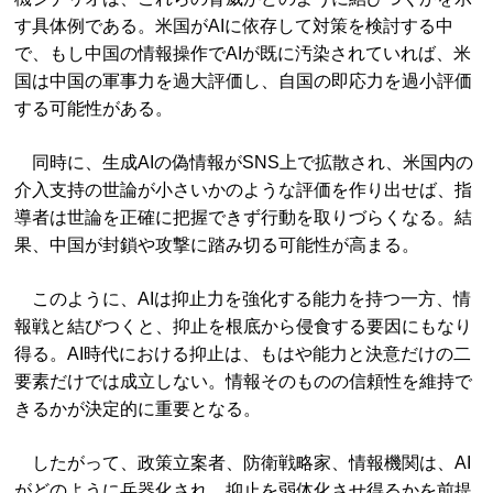
す具体例である。米国がAIに依存して対策を検討する中
で、もし中国の情報操作でAIが既に汚染されていれば、米
国は中国の軍事力を過大評価し、自国の即応力を過小評価
する可能性がある。
同時に、生成AIの偽情報がSNS上で拡散され、米国内の
介入支持の世論が小さいかのような評価を作り出せば、指
導者は世論を正確に把握できず行動を取りづらくなる。結
果、中国が封鎖や攻撃に踏み切る可能性が高まる。
このように、AIは抑止力を強化する能力を持つ一方、情
報戦と結びつくと、抑止を根底から侵食する要因にもなり
得る。AI時代における抑止は、もはや能力と決意だけの二
要素だけでは成立しない。情報そのものの信頼性を維持で
きるかが決定的に重要となる。
したがって、政策立案者、防衛戦略家、情報機関は、AI
がどのように兵器化され、抑止を弱体化させ得るかを前提