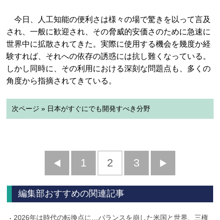
今日、人工知能の便利さは様々の場で驚きを以って言及
され、一般に歓迎され、その脅威的安価さのために急速に
世界中に拡散されてきた。実際に使用する機会を幾度か経
験すれば、それへの依存の誘惑には抗し難くなっている。
しかし同時に、その利用における深刻な問題点も、多くの
角度から指摘されてきている。
次ページ » 日本がすぐにでも開発すべき分野
前
1
2
3
次
へ
へ
編集部おすすめの関連記事
2026年は時代の転換点に…バランスを崩した米国と世界、三権