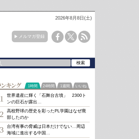
2026年8月8日(土)
メルマガ登録
ランキング
1時間
24時間
1週間
いいね
世界遺産に輝く「石舞台古墳」 2300ト
1
ンの巨石が露出…
高校野球の歴史を彩ったPL学園はなぜ廃
2
部したのか
台湾有事の脅威は日本だけでない…周辺
3
海域に進出する中国…