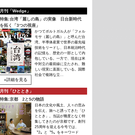
月刊「Wedge」
特集:台湾「麗しの島」の実像 日台新時代
を拓く「3つの視座」
かつてポルトガル人が「フォル
モサ（麗しの島）」と呼んだ台
湾。半導体産業で世界の最先端
技術をリードし、日本統治時代
の記憶も、歴史の一部として内
包している。一方で、現在は米
中対立の最前線に立たされ、難
しい現実に直面している。国際
社会で複雑な立…
»詳細を見る
月刊「ひととき」
特集:京都 2と5の物語
日本の文化や風土、人々の営み
を伝え、旅へと誘ってきた「ひ
ととき」。当誌が幾度となく特
集してきたのが京都です。創刊
25周年を迎える今号では、
〝2〟と〝5〟をキーワード