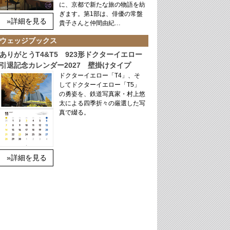
に、京都で新たな旅の物語を紡
ぎます。第1部は、俳優の常盤
»詳細を見る
貴子さんと仲間由紀…
ウェッジブックス
ありがとうT4&T5 923形ドクターイエロー
引退記念カレンダー2027 壁掛けタイプ
ドクターイエロー「T4」、そ
してドクターイエロー「T5」
の勇姿を、鉄道写真家・村上悠
太による四季折々の厳選した写
真で綴る。
»詳細を見る