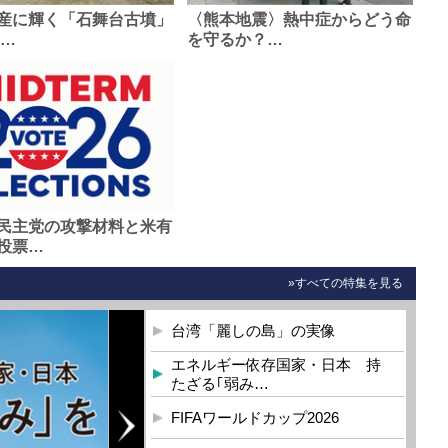
産に輝く「石舞台古墳」
〈熊本地震〉熱中症からどう命
0…
を守るか？…
民主党の攻撃材料と米有
投票…
»すべての特集を見る
台湾「麗しの島」の実像
エネルギー依存国家・日本 持
たざる｢弱み…
FIFAワールドカップ2026