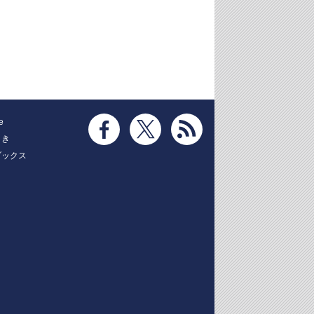
e
とき
ブックス