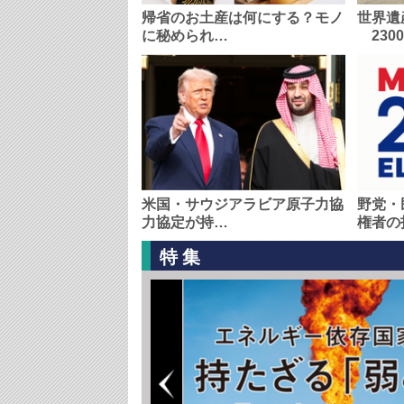
帰省のお土産は何にする？モノ
世界遺
に秘められ…
230
米国・サウジアラビア原子力協
野党・
力協定が持…
権者の
特集