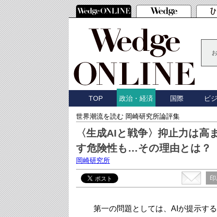
TOP
国際
ビ
政治・経済
世界潮流を読む 岡崎研究所論評集
〈生成AIと戦争〉抑止力は高
す危険性も…その理由とは？
岡崎研究所
印
第一の問題としては、AIが提示す