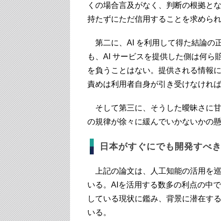
くの場合言及がなく、判断の根拠と
持たずにただ信用することを求めら
第二に、AI を利用して得た結論の
も、AI サービスを提供した側は何
を負うことはない。提供される情報
責めは利用者自身が引き受けなけれ
そして第三に、そうした曖昧さに甘
の規律が徐々に緩んでいかないかの
日本がすぐにでも開発すべ
上記の論文は、人工知能の活用を巡
いる。AIを活用する数多の利点の中
している現状に鑑み、背景に潜在す
いる。