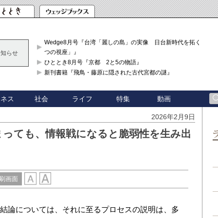
Wedge8月号『台湾「麗しの島」の実像 日台新時代を拓く「3
つの視座」』
お知らせ
ひととき8月号『京都 2と5の物語』
新刊書籍『飛鳥・藤原に隠された古代宮都の謎』
ジネス
社会
ライフ
特集
動画
2026年2月9日
まっても、情報戦になると脆弱性を生み出
刷画面
る結論については、それに至るプロセスの説明は、多