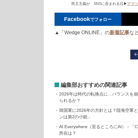
民主主義が SNSに呑まれる日▶
アマ
Facebook
でフォロー
▲「Wedge ONLINE」の
新着記事
な
編集部おすすめの関連記事
2026年は時代の転換点に…バランスを
られるか？
韓国軍に2026年の方針とは？陸海空軍
ンは第2の小銃」
AI Everywhere（至るところにAI
所在は？