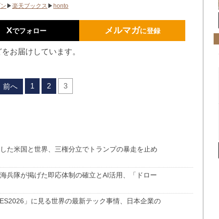
ゾン
▶
楽天ブックス
▶
honto
X
メルマガ
でフォロー
に登録
どをお届けしています。
1
2
3
前へ
崩した米国と世界、三権分立でトランプの暴走を止め
と海兵隊が掲げた即応体制の確立とAI活用、「ドロー
）－「CES2026」に見る世界の最新テック事情、日本企業の