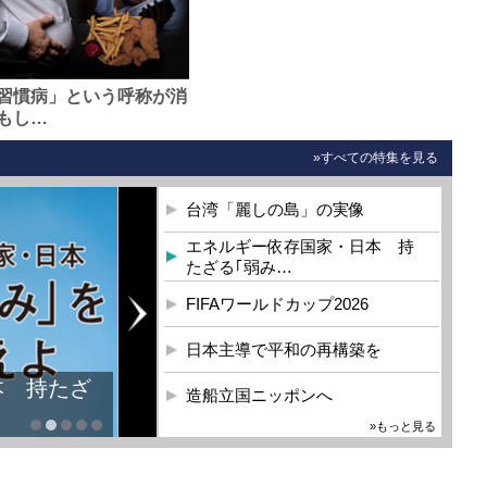
習慣病」という呼称が消
もし…
»すべての特集を見る
台湾「麗しの島」の実像
エネルギー依存国家・日本 持
たざる｢弱み…
FIFAワールドカップ2026
日本主導で平和の再構築を
本 持たざ
造船立国ニッポンへ
»もっと見る