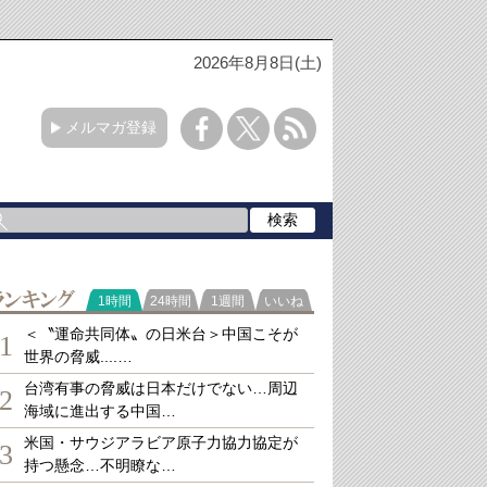
2026年8月8日(土)
メルマガ登録
ランキング
1時間
24時間
1週間
いいね
＜〝運命共同体〟の日米台＞中国こそが
1
世界の脅威....…
台湾有事の脅威は日本だけでない…周辺
2
海域に進出する中国…
米国・サウジアラビア原子力協力協定が
3
持つ懸念…不明瞭な…