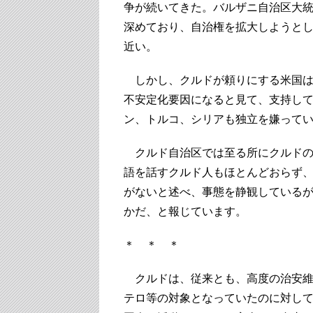
争が続いてきた。バルザニ自治区大
深めており、自治権を拡大しようと
近い。
しかし、クルドが頼りにする米国は
不安定化要因になると見て、支持し
ン、トルコ、シリアも独立を嫌って
クルド自治区では至る所にクルドの
語を話すクルド人もほとんどおらず
がないと述べ、事態を静観している
かだ、と報じています。
＊ ＊ ＊
クルドは、従来とも、高度の治安維
テロ等の対象となっていたのに対し