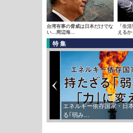
台湾有事の脅威は日本だけでな
「生活
い…周辺海…
えるか
特集
エネルギー依存国家・日
る｢弱み…