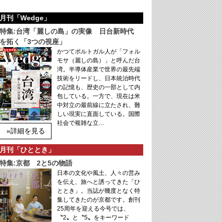
月刊「Wedge」
特集:台湾「麗しの島」の実像 日台新時代
を拓く「3つの視座」
かつてポルトガル人が「フォル
モサ（麗しの島）」と呼んだ台
湾。半導体産業で世界の最先端
技術をリードし、日本統治時代
の記憶も、歴史の一部として内
包している。一方で、現在は米
中対立の最前線に立たされ、難
しい現実に直面している。国際
社会で複雑な立…
»詳細を見る
月刊「ひととき」
特集:京都 2と5の物語
日本の文化や風土、人々の営み
を伝え、旅へと誘ってきた「ひ
ととき」。当誌が幾度となく特
集してきたのが京都です。創刊
25周年を迎える今号では、
〝2〟と〝5〟をキーワード