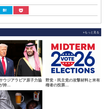
»もっと見る
サウジアラビア原子力協
野党・民主党の攻撃材料と米有
が持…
権者の投票…