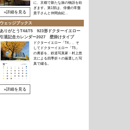
に、京都で新たな旅の物語を紡
ぎます。第1部は、俳優の常盤
»詳細を見る
貴子さんと仲間由紀…
ウェッジブックス
ありがとうT4&T5 923形ドクターイエロー
引退記念カレンダー2027 壁掛けタイプ
ドクターイエロー「T4」、そ
してドクターイエロー「T5」
の勇姿を、鉄道写真家・村上悠
太による四季折々の厳選した写
真で綴る。
»詳細を見る