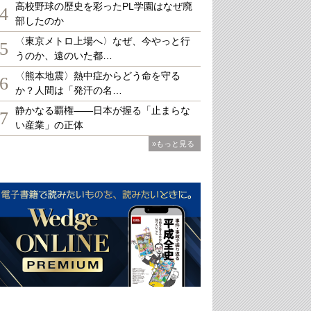
高校野球の歴史を彩ったPL学園はなぜ廃
4
部したのか
〈東京メトロ上場へ〉なぜ、今やっと行
5
うのか、遠のいた都…
〈熊本地震〉熱中症からどう命を守る
6
か？人間は「発汗の名…
静かなる覇権――日本が握る「止まらな
7
い産業」の正体
»もっと見る