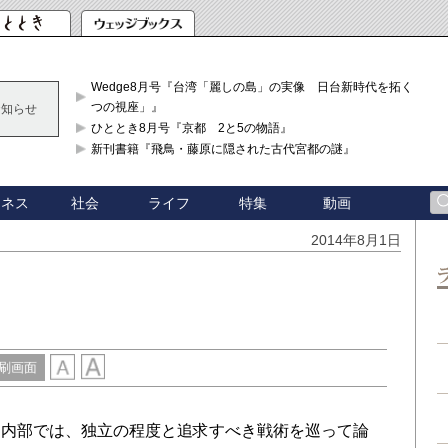
Wedge8月号『台湾「麗しの島」の実像 日台新時代を拓く「3
つの視座」』
お知らせ
ひととき8月号『京都 2と5の物語』
新刊書籍『飛鳥・藤原に隠された古代宮都の謎』
ジネス
社会
ライフ
特集
動画
2014年8月1日
刷画面
内部では、独立の程度と追求すべき戦術を巡って論