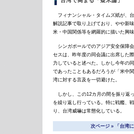
台湾で高まる「疑米論」
フィナンシャル・タイムズ紙が、台湾を世
解説記事で取り上げており、やや新
米・中国関係等を網羅的に描いた興
シンガポールでのアジア安全保障会
セスは、昨年度の同会議に出席した
力していると述べた。しかし今年の
であったこともあるだろうが「米中
湾に対する言及を一切避けた。
しかし、この12カ月の間を振り返
を繰り返し行っている。特に戦艦、
り、台湾威嚇は常態化している。
次ページ » 「台