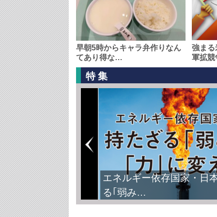
早朝5時からキャラ弁作りなん
強まる
てあり得な…
軍拡競
特集
エネルギー依存国家・日
る｢弱み…