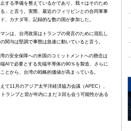
抑止する準備を整えているかであり、我々はそのため
いる」と言う。実際、最近のフィリピンとの合同軍事
ンド、カナダ等、記録的な数の国が参加した。
マンは、台湾政策はトランプの発言のために混乱し
での関与は堅調で事態は急速に動いていると言う。
台湾の安全保障への米国のコミットメントへの懸念は
端AIで必要とする先端半導体の90％を製造、さらに
ることから、台湾の戦略的価値が高まっている。
て11月のアジア太平洋経済協力会議（APEC）、
と、トランプと習が年内にまだ３回も会う可能性がある