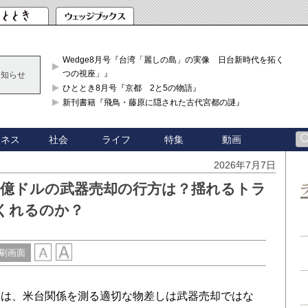
Wedge8月号『台湾「麗しの島」の実像 日台新時代を拓く「3
つの視座」』
お知らせ
ひととき8月号『京都 2と5の物語』
新刊書籍『飛鳥・藤原に隠された古代宮都の謎』
ジネス
社会
ライフ
特集
動画
2026年7月7日
0億ドルの武器売却の行方は？揺れるトラ
くれるのか？
刷画面
は、米台関係を測る適切な物差しは武器売却ではな