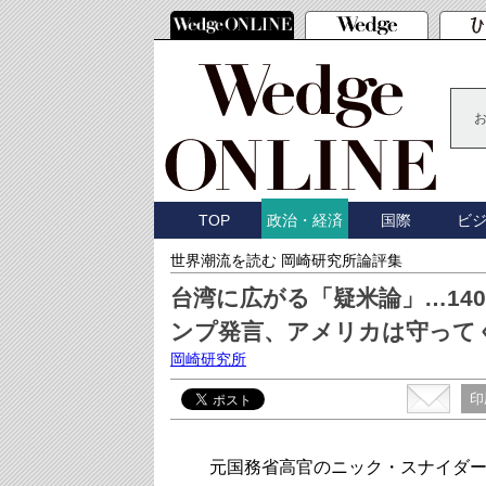
TOP
国際
ビ
政治・経済
世界潮流を読む 岡崎研究所論評集
台湾に広がる「疑米論」…14
ンプ発言、アメリカは守って
岡崎研究所
印
元国務省高官のニック・スナイダー