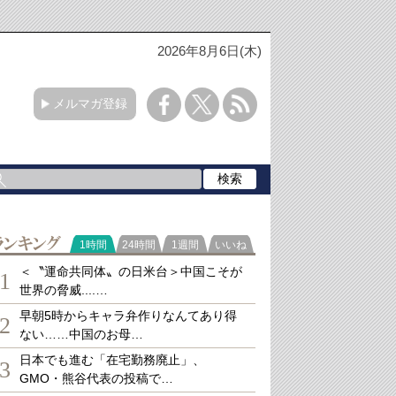
2026年8月6日(木)
メルマガ登録
ランキング
1時間
24時間
1週間
いいね
＜〝運命共同体〟の日米台＞中国こそが
1
世界の脅威....…
早朝5時からキャラ弁作りなんてあり得
2
ない……中国のお母…
日本でも進む「在宅勤務廃止」、
3
GMO・熊谷代表の投稿で…