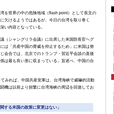
界の中の危険地域（flash point）として長文の
味に欠けるようではあるが、今日の台湾を取り巻く
味深い内容となっている。
議（シャングリラ会議）に出席した米国防長官ヘグ
際には「共産中国の脅威を抑止するため」に米国は努
同じ会合では、北京でのトランプ・習近平会談の直後
関係は最も良い形に収まっている」旨述べ、中国の台
ってみれば、中国共産党軍は、台湾海峡で威嚇的活動
戦闘機は以前より頻繁に台湾海峡の周辺を回遊してお
湾に関する米国の政策に変更はない」