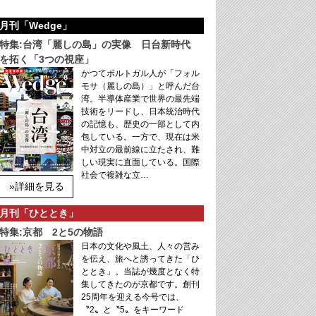
月刊「Wedge」
特集:台湾「麗しの島」の実像 日台新時代
を拓く「3つの視座」
かつてポルトガル人が「フォル
モサ（麗しの島）」と呼んだ台
湾。半導体産業で世界の最先端
技術をリードし、日本統治時代
の記憶も、歴史の一部として内
包している。一方で、現在は米
中対立の最前線に立たされ、難
しい現実に直面している。国際
社会で複雑な立…
»詳細を見る
月刊「ひととき」
特集:京都 2と5の物語
日本の文化や風土、人々の営み
を伝え、旅へと誘ってきた「ひ
ととき」。当誌が幾度となく特
集してきたのが京都です。創刊
25周年を迎える今号では、
〝2〟と〝5〟をキーワード