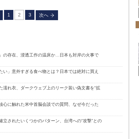
1
2
3
次へ
」の存在、浸透工作の温床か…日本も対岸の火事で
たい」意外すぎる食べ物とは？日本では絶対に買え
た濡れ衣、ダークウェブ上のリーク装い偽文書を“拡
核心に触れた米中首脳会談での質問、なぜ今だった
確立されたいくつかのパターン、台湾への“攻撃”との