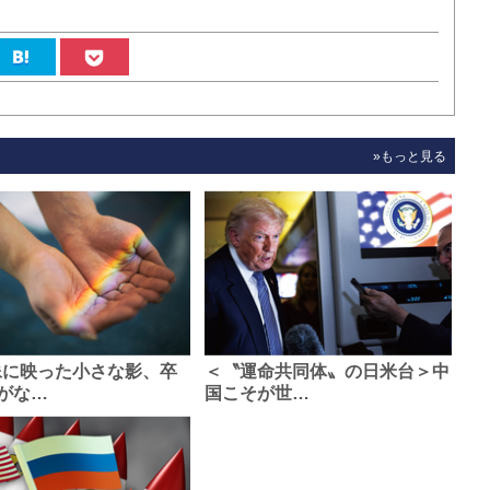
»もっと見る
像に映った小さな影、卒
＜〝運命共同体〟の日米台＞中
がな…
国こそが世…