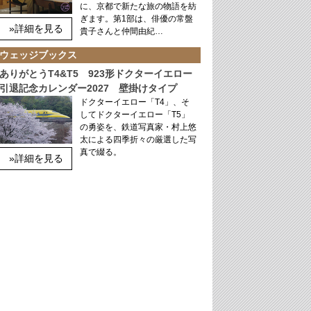
に、京都で新たな旅の物語を紡
ぎます。第1部は、俳優の常盤
»詳細を見る
貴子さんと仲間由紀…
ウェッジブックス
ありがとうT4&T5 923形ドクターイエロー
引退記念カレンダー2027 壁掛けタイプ
ドクターイエロー「T4」、そ
してドクターイエロー「T5」
の勇姿を、鉄道写真家・村上悠
太による四季折々の厳選した写
真で綴る。
»詳細を見る