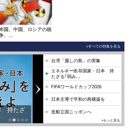
米国、中国、ロシアの核
争、…
»すべての特集を見る
台湾「麗しの島」の実像
エネルギー依存国家・日本 持
たざる｢弱み…
FIFAワールドカップ2026
日本主導で平和の再構築を
本 持たざ
造船立国ニッポンへ
»もっと見る