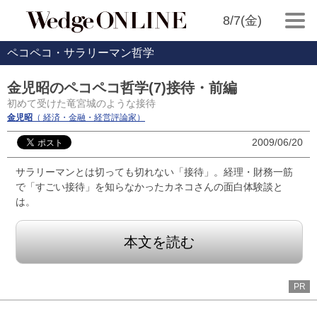
8/7(金)
ペコペコ・サラリーマン哲学
金児昭のペコペコ哲学(7)接待・前編
初めて受けた竜宮城のような接待
金児昭
（ 経済・金融・経営評論家）
2009/06/20
サラリーマンとは切っても切れない「接待」。経理・財務一筋
で「すごい接待」を知らなかったカネコさんの面白体験談と
は。
本文を読む
PR