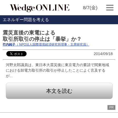
8/7(金)
エネルギー問題を考える
震災直後の東電による
取引所取引の停止は「暴挙」か？
竹内純子
（ NPO法人国際環境経済研究所理事・主席研究員）
2014/09/18
河野太郎議員は、東日本大震災後に東京電力の要請で関東地域
における卸電力取引所の取引が停止したことによく言及する
が…
本文を読む
PR