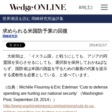
8/8(土)
世界潮流を読む 岡崎研究所論評集
求められる米国防予算の回復
岡崎研究所
2014/11/17
大統領は、「イスラム国」と戦うにしても、アジアの同
盟国を安心させるにしても、選択肢を保持しておかねばな
らず、国防省は米国の国益を守るための最善の代案を提示
する柔軟性を必要としている、と述べています。
（出典：Michèle Flournoy＆Eric Edelman ‘Cuts to defense
spending are hurting our national security’ （Washington
Post, September.19, 2014））
http://www.washingtonpost.com/opinions/cuts-to-us-