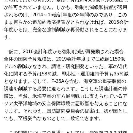
か許可されていません。しかも、強制削減緩和措置が適用
されるのは、2014～15会計年度の2年間のみであり、この
まま何らかの追加的救済措置がとられなければ、2016会計
年度からは、完全な強制削減が再発動されることになりま
す。
仮に、2016会計年度から強制削減が再発動された場合、
全体の国防予算規模は、2019会計年度までに総額1150億
ドルの削減がなされ、調達・研究開発といった、軍の近代
化に関する予算は58％減、即応性・運用維持予算も35％減
となります。そして、F-35Aを含む、海空軍の重要装備の
調達を削減する必要に迫られます。こうした調達計画の停
滞は、当然、米海空軍の前方展開戦力に支えられているア
ジア太平洋地域の安全保障環境に悪影響を与えることにな
ります。それゆえ、国防諮問委員会の提案は、我が国とし
ても、至極妥当なものとして、歓迎できます。
この問題についての見通しとしては、楽観視できる材料