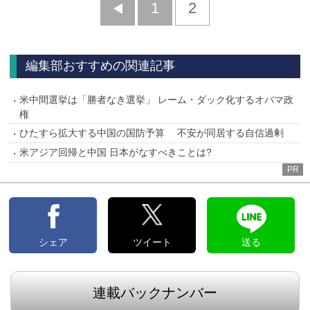
前
1
2
へ
編集部おすすめの関連記事
米中間選挙は「勝者なき選挙」 レーム・ダック化するオバマ政
権
ひたすら拡大する中国の国防予算 不安が同居する自信過剰
米アジア回帰と中国 日本がなすべきことは?
PR
シェア
ツイート
送る
連載バックナンバー