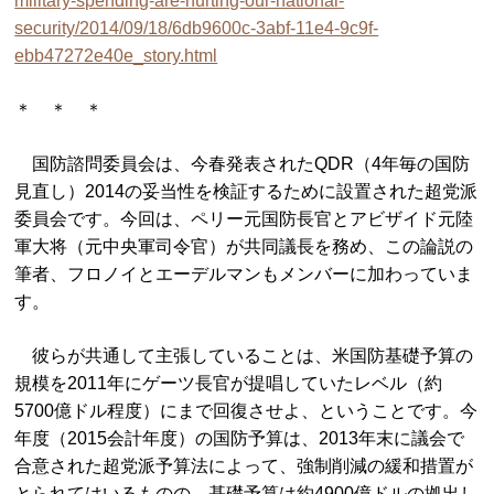
military-spending-are-hurting-our-national-
security/2014/09/18/6db9600c-3abf-11e4-9c9f-
ebb47272e40e_story.html
＊ ＊ ＊
国防諮問委員会は、今春発表されたQDR（4年毎の国防
見直し）2014の妥当性を検証するために設置された超党派
委員会です。今回は、ペリー元国防長官とアビザイド元陸
軍大将（元中央軍司令官）が共同議長を務め、この論説の
筆者、フロノイとエーデルマンもメンバーに加わっていま
す。
彼らが共通して主張していることは、米国防基礎予算の
規模を2011年にゲーツ長官が提唱していたレベル（約
5700億ドル程度）にまで回復させよ、ということです。今
年度（2015会計年度）の国防予算は、2013年末に議会で
合意された超党派予算法によって、強制削減の緩和措置が
とられてはいるものの、基礎予算は約4900億ドルの拠出し