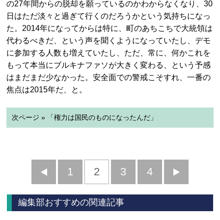
の27年間からの脱却を願っているのかわからなくなり、30
日はただ淡々と過ぎて行くのだろうかという気持ちになっ
た。2014年になってからは特に、町のあちこちで大統領は
代わるべきだ、という声を聞くようになっていたし、デモ
に参加する人数も増えていたし、ただ、常に、何かこれを
もって本当にブルキナファソが大きく変わる、という予感
はまだまだ少なかった。安全面での警戒こそすれ、一番の
焦点は2015年だ、と。
次ページ » 「権力は国民のものになったんだ」
前
1
2
3
4
次
へ
へ
編集部おすすめの関連記事