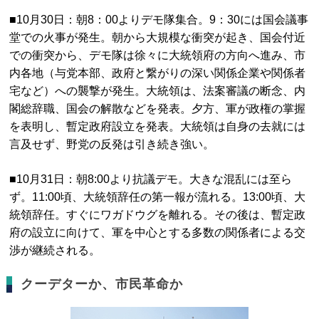
■10月30日：朝8：00よりデモ隊集合。9：30には国会議事
堂での火事が発生。朝から大規模な衝突が起き、国会付近
での衝突から、デモ隊は徐々に大統領府の方向へ進み、市
内各地（与党本部、政府と繋がりの深い関係企業や関係者
宅など）への襲撃が発生。大統領は、法案審議の断念、内
閣総辞職、国会の解散などを発表。夕方、軍が政権の掌握
を表明し、暫定政府設立を発表。大統領は自身の去就には
言及せず、野党の反発は引き続き強い。
■10月31日：朝8:00より抗議デモ。大きな混乱には至ら
ず。11:00頃、大統領辞任の第一報が流れる。13:00頃、大
統領辞任。すぐにワガドウグを離れる。その後は、暫定政
府の設立に向けて、軍を中心とする多数の関係者による交
渉が継続される。
クーデターか、市民革命か