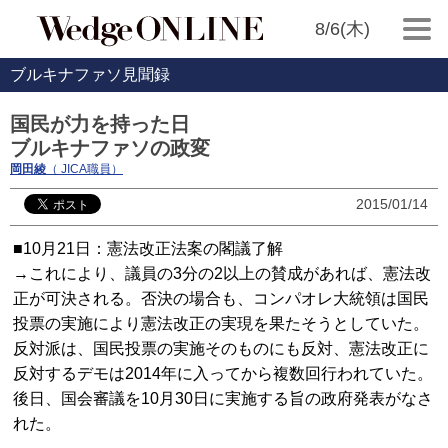
8/6(木)
ブルキナファソ見聞録
国民が力を持った日
ブルキナファソの政変
岡田綾
（ JICA職員）
2015/01/14
■10月21日：憲法改正法案の閣議了解
→これにより、議員の3分の2以上の賛成があれば、憲法改
正が可決される。否決の場合も、コンパオレ大統領は国民
投票の実施により憲法改正の実現を果たそうとしていた。
反対派は、国民投票の実施そのものにも反対、憲法改正に
反対するデモは2014年に入ってから複数回行われていた。
後日、国会審議を10月30日に実施する旨の政府発表がなさ
れた。