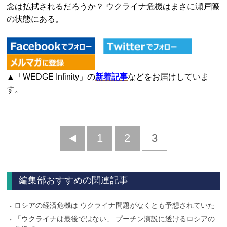
念は払拭されるだろうか？ ウクライナ危機はまさに瀬戸際
の状態にある。
▲「WEDGE Infinity」の
新着記事
などをお届けしていま
す。
前
1
2
3
へ
編集部おすすめの関連記事
ロシアの経済危機は ウクライナ問題がなくとも予想されていた
「ウクライナは最後ではない」 プーチン演説に透けるロシアの