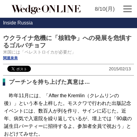
8/10(月)
Inside Russia
ウクライナ危機に「核戦争」への発展を危惧す
るゴルバチョフ
米国には「ペレストロイカが必要だ」
関屋泉美
2015/02/13
プーチンを持ち上げた真意は…
昨年11月には、「After the Kremlin（クレムリンの
後）」という本を上梓した。モスクワで行われた出版記念
イベントには、数百人が列を作り、サインに応じた。近
年、病気で入退院を繰り返しているが、壇上では「90歳の
誕生日パーティーに招待するよ。参加者全員で祝おう」と
おどけてみせた。