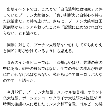
出版イベントでは、これまで「自信過剰な政治家」と評
していたプーチン大統領を、「良い判断力と自制心を持っ
た政治家だ」と持ち上げた。さらに、プーチン大統領は国
家崩壊からロシアを救ったことを「記憶に止めなければな
らない」とも述べた。
国難に対して、プーチン大統領を中心にして立ち向かえ
と国民に呼びかけているようにも思える。
直近のインタビューでは、「欧州はやはり、共通の家の
中にある。戦争の舞台ではない。全ての諍いの歩みが終結
に向かわなければならない。私たちは全てヨーロッパ人な
のです」と語った。
今月12日、プーチン大統領、メルケル独首相、オランド
仏大統領、ポロシェンコ・ウクライナ大統領の4首脳が15
時間の協議の末に達したミンスク和平合意。ゴルビーの懸