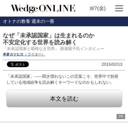
8/7(金)
オトナの教養 週末の一冊
なぜ「未承認国家」は生まれるのか
不安定化する世界を読み解く
『未承認国家と覇権なき世界』 廣瀬陽子氏インタビュー
本多カツヒロ
（ ライター）
2015/02/13
「未承認国家」――聞き慣れないこの言葉こそ、世界中で勃発
している地域紛争を読み解くキーワードなのかもしれない。
本文を読む
PR