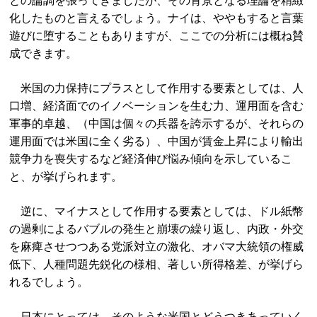
との論調を張ってきましたが、その背景となる理論を精緻
化したものと言えるでしょう。ナイは、ややもすると言葉
遊びに堕することもありますが、ここでの分析には概ね賛
成できます。
米国の力保持にプラスとして作用する要素としては、人
口増、経済面でのイノベーションを生む力、運用面を含む
軍事的卓越、（中国は個々の兵器を誇示するが、それらの
運用面では米国に全く劣る）、中国が賃金上昇により輸出
競争力を喪失するなど経済伸び悩み傾向を示しているこ
と、が挙げられます。
逆に、マイナスとして作用する要素としては、ドル紙幣
の過剰によるバブルの発生と崩壊の繰り返し、内政・外交
を麻痺させつつある党派対立の激化、オバマ大統領の権威
低下、人種問題先鋭化の様相、著しい所得格差、が挙げら
れるでしょう。
日本にとっては、そのような米国とどうつきあっていく