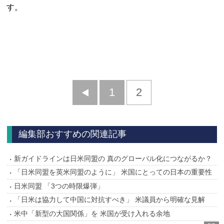
す。
前
1
2
へ
編集部おすすめの関連記事
新ガイドラインは日米同盟の 真のグローバル化につながるか？
「日米同盟を英米同盟のように」 米国にとっての日本の重要性
日米同盟 「3つの時限爆弾」
「日米は協力して中国に対抗すべき」 米議員から明確な見解
米中「新型の大国関係」を 米国が受け入れる余地