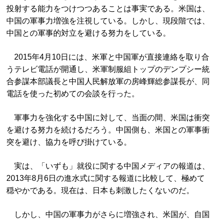
投射する能力をつけつつあることは事実である。米国は、
中国の軍事力増強を注視している。しかし、現段階では、
中国との軍事的対立を避ける努力をしている。
2015年4月10日には、米軍と中国軍が直接連絡を取り合
うテレビ電話が開通し、米軍制服組トップのデンプシー統
合参謀本部議長と中国人民解放軍の房峰輝総参謀長が、同
電話を使った初めての会談を行った。
軍事力を強化する中国に対して、当面の間、米国は衝突
を避ける努力を続けるだろう。中国側も、米国との軍事衝
突を避け、協力を呼び掛けている。
実は、「いずも」就役に関する中国メディアの報道は、
2013年8月6日の進水式に関する報道に比較して、極めて
穏やかである。現在は、日本も刺激したくないのだ。
しかし、中国の軍事力がさらに増強され、米国が、自国