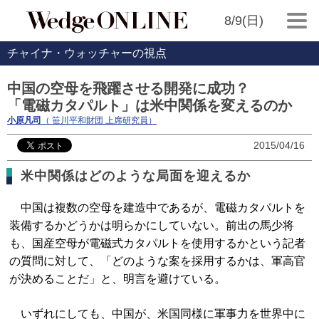
8/9(日)
チャイナ・ウォッチャーの視点
中国の空母を飛躍させる開発に成功？
「電磁カタパルト」は米中関係を変えるのか
小原凡司
（ 笹川平和財団 上席研究員）
2015/04/16
米中関係はどのような局面を迎えるか
中国は複数の空母を建造中であるが、電磁カタパルトを
装備するかどうかは明らかにしていない。前出の馬少将
も、国産空母が電磁式カタパルトを使用するかという記者
の質問に対して、「どのような案を採用するかは、軍高官
が決めることだ」と、明言を避けている。
いずれにしても、中国が、米国同様に軍事力を世界中に