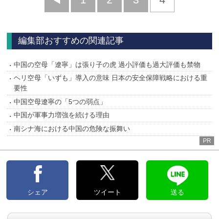
へ
編集部おすすめの関連記事
中国の空母「遼寧」は張り子の虎 過小評価も過大評価も禁物
ヘリ空母「いずも」導入の意味 日本の安全保障戦略における重
要性
中国空母遼寧の「5つの弱点」
中国が軍事力増強を続ける理由
南シナ海における中国の危険な振舞い
PR
シェア
ツイート
送る