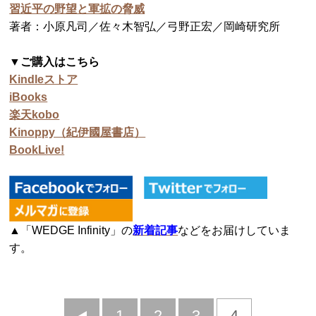
習近平の野望と軍拡の脅威
著者：小原凡司／佐々木智弘／弓野正宏／岡崎研究所
▼ご購入はこちら
Kindleストア
iBooks
楽天kobo
Kinoppy（紀伊國屋書店）
BookLive!
▲「WEDGE Infinity」の
新着記事
などをお届けしていま
す。
前
1
2
3
4