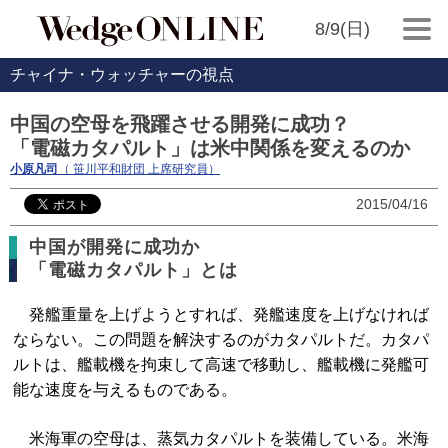
8/9(日)
チャイナ・ウォッチャーの視点
中国の空母を飛躍させる開発に成功？
「電磁カタパルト」は米中関係を変えるのか
小原凡司
（ 笹川平和財団 上席研究員）
2015/04/16
中国が開発に成功か
「電磁カタパルト」とは
発艦重量を上げようとすれば、発艦速度を上げなければ
ならない。この問題を解決するのがカタパルトだ。カタパ
ルトは、艦載機を拘束して高速で移動し、艦載機に発艦可
能な速度を与えるものである。
米海軍の空母は、蒸気カタパルトを装備している。米海