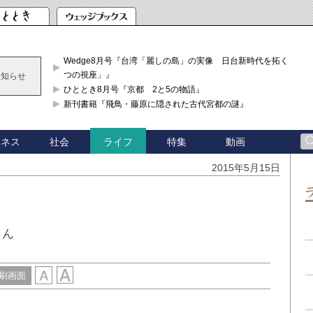
Wedge8月号『台湾「麗しの島」の実像 日台新時代を拓く「3
つの視座」』
お知らせ
ひととき8月号『京都 2と5の物語』
新刊書籍『飛鳥・藤原に隠された古代宮都の謎』
ジネス
社会
特集
動画
ライフ
2015年5月15日
さん
刷画面