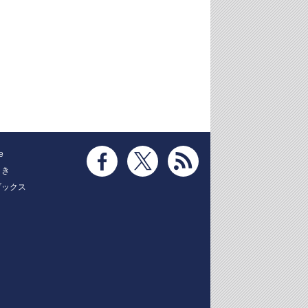
e
とき
ブックス