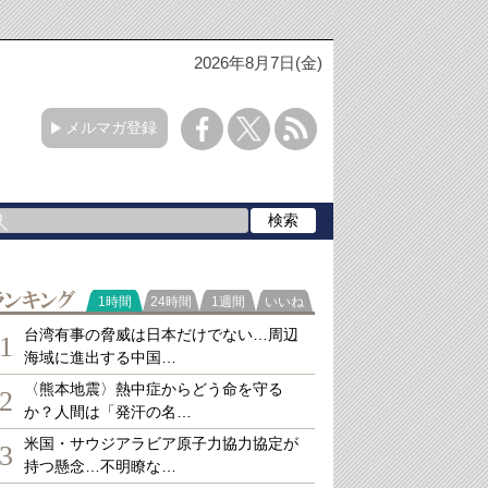
2026年8月7日(金)
メルマガ登録
ランキング
1時間
24時間
1週間
いいね
台湾有事の脅威は日本だけでない…周辺
1
海域に進出する中国…
〈熊本地震〉熱中症からどう命を守る
2
か？人間は「発汗の名…
米国・サウジアラビア原子力協力協定が
3
持つ懸念…不明瞭な…