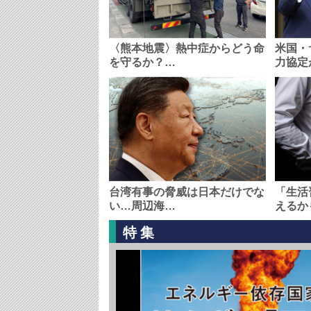
〈熊本地震〉熱中症からどう命
米国・
を守るか？…
力協定
台湾有事の脅威は日本だけでな
「生活
い…周辺海…
えるか
特集