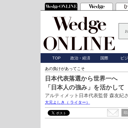
TOP
政治・経済
国際
ビ
あの負けがあってこそ
日本代表落選から世界一へ
「日本人の強み」を活かして
アルティメット日本代表監督 森友紀
大元よしき
（ ライター）
印