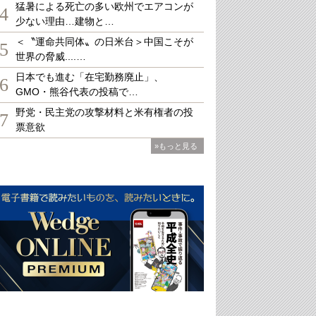
猛暑による死亡の多い欧州でエアコンが
4
少ない理由…建物と…
＜〝運命共同体〟の日米台＞中国こそが
5
世界の脅威....…
日本でも進む「在宅勤務廃止」、
6
GMO・熊谷代表の投稿で…
野党・民主党の攻撃材料と米有権者の投
7
票意欲
»もっと見る