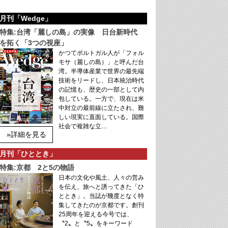
月刊「Wedge」
特集:台湾「麗しの島」の実像 日台新時代
を拓く「3つの視座」
かつてポルトガル人が「フォル
モサ（麗しの島）」と呼んだ台
湾。半導体産業で世界の最先端
技術をリードし、日本統治時代
の記憶も、歴史の一部として内
包している。一方で、現在は米
中対立の最前線に立たされ、難
しい現実に直面している。国際
社会で複雑な立…
»詳細を見る
月刊「ひととき」
特集:京都 2と5の物語
日本の文化や風土、人々の営み
を伝え、旅へと誘ってきた「ひ
ととき」。当誌が幾度となく特
集してきたのが京都です。創刊
25周年を迎える今号では、
〝2〟と〝5〟をキーワード