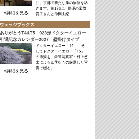
に、京都で新たな旅の物語を紡
ぎます。第1部は、俳優の常盤
»詳細を見る
貴子さんと仲間由紀…
ウェッジブックス
ありがとうT4&T5 923形ドクターイエロー
引退記念カレンダー2027 壁掛けタイプ
ドクターイエロー「T4」、そ
してドクターイエロー「T5」
の勇姿を、鉄道写真家・村上悠
太による四季折々の厳選した写
真で綴る。
»詳細を見る