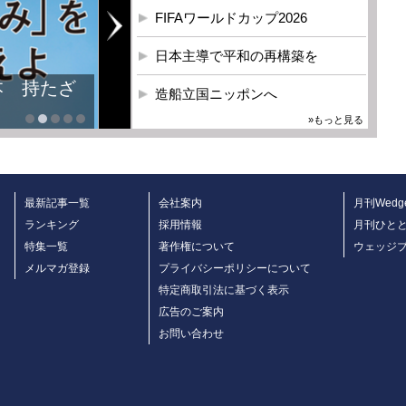
FIFAワールドカップ2026
日本主導で平和の再構築を
本 持たざ
造船立国ニッポンへ
»もっと見る
最新記事一覧
会社案内
月刊Wedg
ランキング
採用情報
月刊ひと
特集一覧
著作権について
ウェッジ
メルマガ登録
プライバシーポリシーについて
特定商取引法に基づく表示
広告のご案内
お問い合わせ