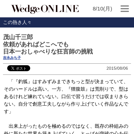
8/10(月)
この熱き人々
茂山千三郎
依頼があればどこへでも
日本一おしゃべりな狂言師の挑戦
吉永みち子
2015/08/06
「『釣狐』はすみずみまできちっと型が決まっていて、
そのハードルは高い。一方、『狸腹鼓』は荒削りで、型は
あるけれど練れていない。口伝で習うだけでは収まりきら
ない。自分で創意工夫しながら作り上げていく作品なんで
す」
出来上がったものを極めるのではなく、既存の枠組みの
外に新たな世界を築き上げていく。とっぱが突破の心を伝