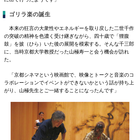
ゴリラ楽の誕生
本来の狂言の大衆性やエネルギーを取り戻した二世千作
の突破の精神を色濃く受け継ぎながら、四十歳で「狸腹
鼓」を披（ひら）いた後の展開を模索する。そんな千三郎
に、当時京都大学教授だった山極寿一と会う機会が訪れ
た。
「京都シネマという映画館で、映像とトークと音楽のコ
ラボレーションでイベントができないかという話が持ち上
がり、山極先生とご一緒することになったんです」