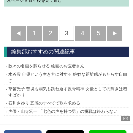
次ページ » 百年後を見て進む
前
1
2
3
4
5
へ
へ
編集部おすすめの関連記事
数々の名画を蘇らせる 絵画のお医者さん
水谷豊 俳優という生き方に対する 絶妙な距離感がもたらす自由
さ
草笛光子 苦境も弱気も跳ね返す反骨精神 女優としての輝きは増
すばかり
石川さゆり 五感のすべてで歌を求める
声優・山寺宏一 「七色の声を持つ男」の挑戦は終わらない
PR