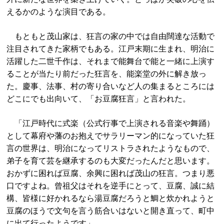
えるかのような演目である。
もともと茂山家は、狂言の家の中では自由闊達な活動で
注目されてきた家柄でもある。江戸末期に生まれ、明治に
活躍した二世千作は、それまで能舞台で能と一緒に上演す
ることが当たり前だった狂言を、能楽堂の外に解き放っ
た。慶事、法事、村の寄り合いなど人の集まるところには
どこにでも出向いて、「お豆腐狂言」と言われた。
「江戸時代に式楽（公式行事で上演される音楽や舞踊）
として幕府や藩のお抱えでサラリーマン的になっていた狂
言の世界は、明治になってリストラされたようなもので、
弟子を育て芸を継承するのも大変だったんだと思います。
おかずに困れば豆腐、余興に困れば茂山の狂言。つまり悪
口ですよね。曾祖父はそれを逆手にとって、豆腐、誠に結
構、皆様に好かれるなら湯豆腐だろうと鯛と炊かれようと
豆腐のほうで文句を言う筋合いはないと開き直って、町中
に出て行ったようです」