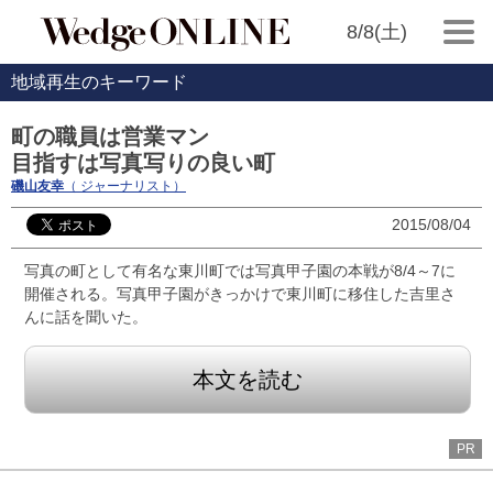
8/8(土)
地域再生のキーワード
町の職員は営業マン
目指すは写真写りの良い町
磯山友幸
（ ジャーナリスト）
2015/08/04
写真の町として有名な東川町では写真甲子園の本戦が8/4～7に
開催される。写真甲子園がきっかけで東川町に移住した吉里さ
んに話を聞いた。
本文を読む
PR