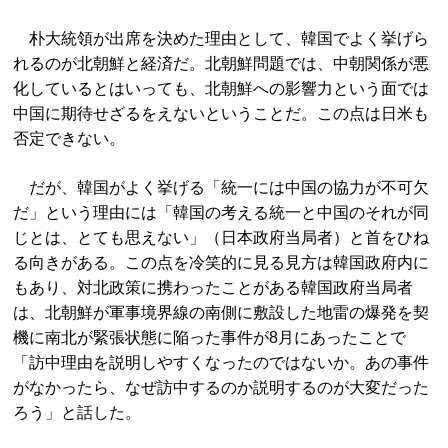
朴大統領が出席を決めた理由として、韓国でよく挙げら
れるのが北朝鮮と経済だ。北朝鮮問題では、中朝関係が悪
化しているとはいっても、北朝鮮への影響力という面では
中国に期待せざるをえないということだ。この点は日米も
否定できない。
だが、韓国がよく挙げる「統一には中国の協力が不可欠
だ」という理由には「韓国の考える統一と中国のそれが同
じとは、とても思えない」（日本政府当局者）と首をひね
る向きがある。この点を冷笑的に見る見方は韓国政府内に
もあり、対北政策に携わったことがある韓国政府当局者
は、北朝鮮が軍事境界線の南側に敷設した地雷の爆発を契
機に南北が緊張状態に陥った事件が8月にあったことで
「訪中理由を説明しやすくなったのではないか。あの事件
がなかったら、なぜ訪中するのか説明するのが大変だった
ろう」と話した。