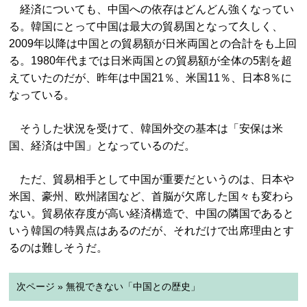
経済についても、中国への依存はどんどん強くなってい
る。韓国にとって中国は最大の貿易国となって久しく、
2009年以降は中国との貿易額が日米両国との合計をも上回
る。1980年代までは日米両国との貿易額が全体の5割を超
えていたのだが、昨年は中国21％、米国11％、日本8％に
なっている。
そうした状況を受けて、韓国外交の基本は「安保は米
国、経済は中国」となっているのだ。
ただ、貿易相手として中国が重要だというのは、日本や
米国、豪州、欧州諸国など、首脳が欠席した国々も変わら
ない。貿易依存度が高い経済構造で、中国の隣国であると
いう韓国の特異点はあるのだが、それだけで出席理由とす
るのは難しそうだ。
次ページ » 無視できない「中国との歴史」