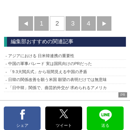
前
1
2
3
4
次
へ
へ
編集部おすすめの関連記事
アジアにおける 日米韓連携の重要性
中国の軍事パレード 実は国民向けのPRだった
「9.3大閲兵式」から垣間見える中国の矛盾
日韓の関係改善を願う米国 願望の表明だけでは無意味
「日中韓」関係で、曲芸的外交が 求められるアメリカ
PR
シェア
ツイート
送る