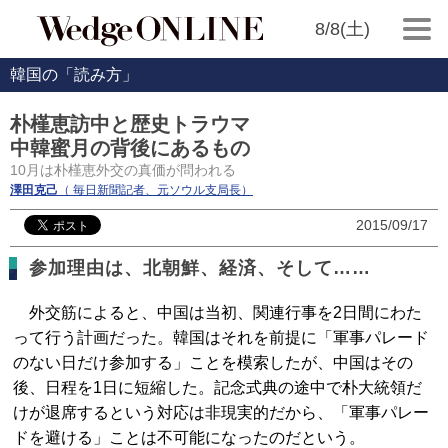
8/8(土)
韓国の「読み方」
朴槿恵訪中と歴史トラウマ
中韓蜜月の背後にあるもの
10月は朴槿恵外交の真価が問われる
澤田克己
（ 毎日新聞記者、元ソウル支局長）
2015/09/17
参加理由は、北朝鮮、経済、そして……
外交筋によると、中国は当初、関連行事を2日間にわた
って行う計画だった。韓国はそれを前提に「軍事パレード
のない日だけ参加する」ことを模索したが、中国はその
後、日程を1日に短縮した。記念式典の途中で朴大統領だ
けが退席するという対応は非現実的だから、「軍事パレー
ドを避ける」ことは不可能になったのだという。