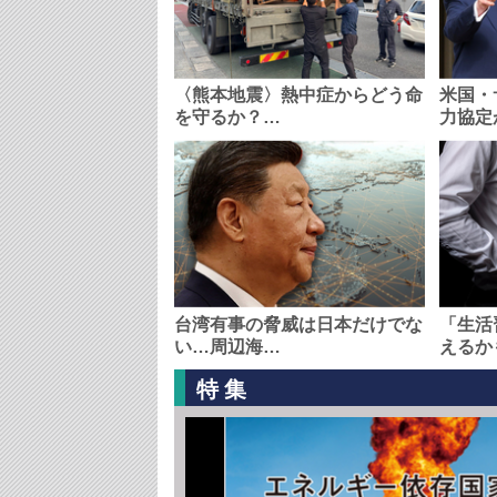
〈熊本地震〉熱中症からどう命
米国・
を守るか？…
力協定
台湾有事の脅威は日本だけでな
「生活
い…周辺海…
えるか
特集