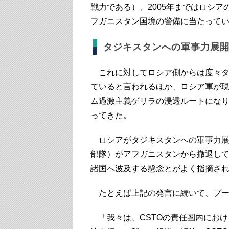
戦力である）、2005年まではロシ
フガニスタン国境の警備に当たって
タジキスタンへの軍事力展
これに対してロシア側からは度々タ
ていると言われるほか、ロシア軍が
ム過激主義ゲリラの浸透ルートにな
ってきた。
ロシアがタジキスタンへの軍事力展開
部隊）がアフガニスタンから撤退し
諸国へ波及する懸念とがよく指摘さ
たとえば上記の発言に続いて、プー
「我々は、CSTOの責任圏内におけ