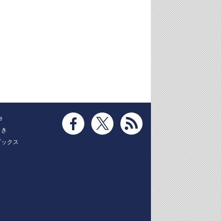
e
とき
ブックス