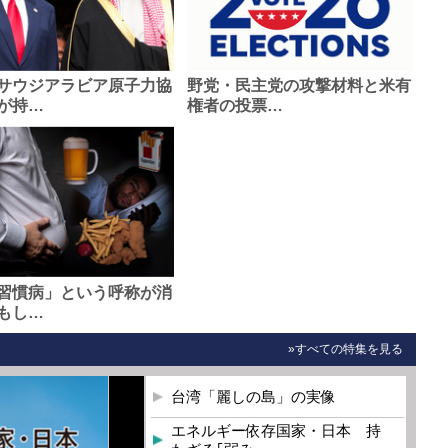
サウジアラビア原子力協
野党・民主党の攻撃材料と米有
が持…
権者の投票…
習慣病」という呼称が消
もし…
»すべての特集を見る
台湾「麗しの島」の実像
エネルギー依存国家・日本 持