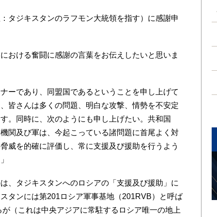
注：タジキスタンのラフモン大統領を指す）に感謝申
における奮闘に感謝の言葉をお伝えしたいと思いま
ナーであり、同盟国であるということを申し上げて
て、皆さんは多くの問題、明白な攻撃、情勢を不安定
ます。同時に、次のようにも申し上げたい。共和国
安機関及び軍は、今起こっている諸問題に首尾よく対
の脅威を的確に評価し、常に支援及び援助を行うよう
す」
は、タジキスタンへのロシアの「支援及び援助」に
タンには第201ロシア軍事基地（201RVB）と呼ば
いるが（これは中央アジアに常駐するロシア唯一の地上