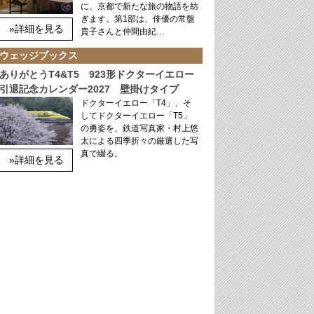
に、京都で新たな旅の物語を紡
ぎます。第1部は、俳優の常盤
»詳細を見る
貴子さんと仲間由紀…
ウェッジブックス
ありがとうT4&T5 923形ドクターイエロー
引退記念カレンダー2027 壁掛けタイプ
ドクターイエロー「T4」、そ
してドクターイエロー「T5」
の勇姿を、鉄道写真家・村上悠
太による四季折々の厳選した写
真で綴る。
»詳細を見る