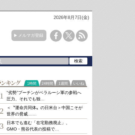
2026年8月7日(金)
メルマガ登録
ランキング
1時間
24時間
1週間
いいね
“劣勢”プーチンがベラルーシ軍の参戦へ
1
圧力、それでも独…
＜〝運命共同体〟の日米台＞中国こそが
2
世界の脅威....…
日本でも進む「在宅勤務廃止」、
3
GMO・熊谷代表の投稿で…