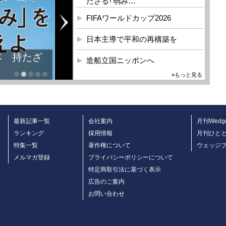
たざる｢弱み…
FIFAワールドカップ2026
日本主導で平和の再構築を
本 持たざ
造船立国ニッポンへ
»もっと見る
最新記事一覧
会社案内
月刊Wedg
ランキング
採用情報
月刊ひと
特集一覧
著作権について
ウェッジ
メルマガ登録
プライバシーポリシーについて
特定商取引法に基づく表示
広告のご案内
お問い合わせ