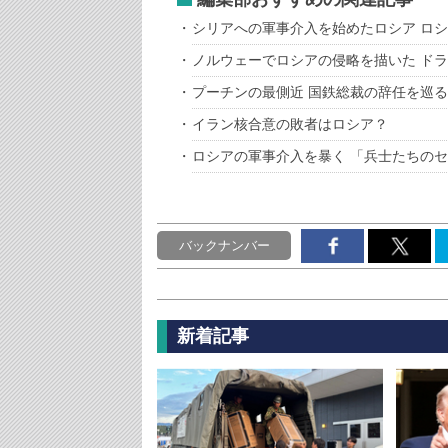
シリアへの軍事介入を始めたロシア ロ
ノルウェーでロシアの侵略を描いた ド
プーチンの最側近 国鉄総裁の辞任を巡
イラン核合意の敗者はロシア？
ロシアの軍事介入を暴く 「兵士たちの
バックナンバー
新着記事