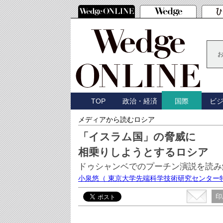
TOP
政治・経済
ビ
国際
メディアから読むロシア
「イスラム国」の脅威に
相乗りしようとするロシア
ドゥシャンベでのプーチン演説を読み
小泉悠
（ 東京大学先端科学技術研究センター
印