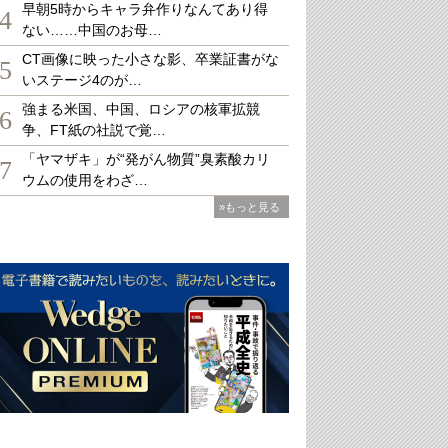
早朝5時からキャラ弁作りなんてあり得
4
ない……中国のお母…
CT画像に映った小さな影、卒業証書がな
5
いステージ4のが…
強まる米国、中国、ロシアの核軍拡競
6
争、FT紙の社説で覚…
「ヤマザキ」が“発がん物質”臭素酸カリ
7
ウムの使用をわざ…
»もっと見る