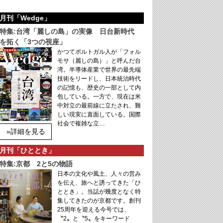
月刊「Wedge」
特集:台湾「麗しの島」の実像 日台新時代
を拓く「3つの視座」
かつてポルトガル人が「フォル
モサ（麗しの島）」と呼んだ台
湾。半導体産業で世界の最先端
技術をリードし、日本統治時代
の記憶も、歴史の一部として内
包している。一方で、現在は米
中対立の最前線に立たされ、難
しい現実に直面している。国際
社会で複雑な立…
»詳細を見る
月刊「ひととき」
特集:京都 2と5の物語
日本の文化や風土、人々の営み
を伝え、旅へと誘ってきた「ひ
ととき」。当誌が幾度となく特
集してきたのが京都です。創刊
25周年を迎える今号では、
〝2〟と〝5〟をキーワード