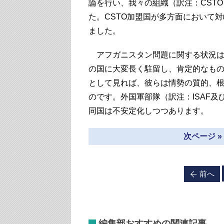
論を行い、我々の組織（訳注：CST
た。CSTO加盟国が多方面において
ました。
アフガニスタン問題に関する状況は
の国に大変長く駐留し、肯定的なも
として見れば、彼らは情勢の質的、
のです。外国軍部隊（訳注：ISAF
同国は不安定化しつつあります。
次ページ 
前へ
編集部おすすめの関連記事