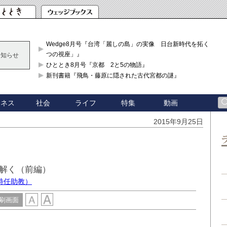
Wedge8月号『台湾「麗しの島」の実像 日台新時代を拓く「3
つの視座」』
お知らせ
ひととき8月号『京都 2と5の物語』
新刊書籍『飛鳥・藤原に隠された古代宮都の謎』
ジネス
社会
ライフ
特集
動画
2015年9月25日
解く（前編）
特任助教）
刷画面