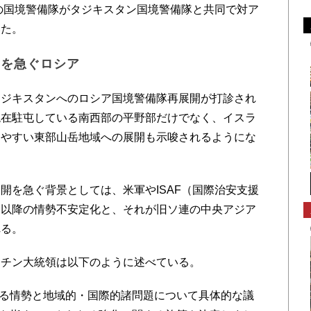
アの国境警備隊がタジキスタン国境警備隊と共同で対ア
いた。
開を急ぐロシア
ジキスタンへのロシア国境警備隊再展開が打診され
現在駐屯している南西部の平野部だけでなく、イスラ
りやすい東部山岳地域への展開も示唆されるようにな
を急ぐ背景としては、米軍やISAF（国際治安支援
て以降の情勢不安定化と、それが旧ソ連の中央アジア
れる。
チン大統領は以下のように述べている。
る情勢と地域的・国際的諸問題について具体的な議