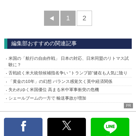
前
1
2
へ
編集部おすすめの関連記事
米国の「航行の自由作戦」 日本の対応、日米同盟のリトマス試
験に？
舌戦続く米大統領候補指名争い “トランプ節”健在も人気に陰り
「黄金の10年」の幻想 バランス感覚欠く英中経済関係
失われゆく米国優位 高まる米中軍事衝突の危機
シェールブームの一方で 輸送事故が増加
PR