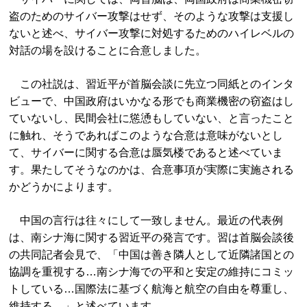
盗のためのサイバー攻撃はせず、そのような攻撃は支援し
ないと述べ、サイバー攻撃に対処するためのハイレベルの
対話の場を設けることに合意しました。
この社説は、習近平が首脳会談に先立つ同紙とのインタ
ビューで、中国政府はいかなる形でも商業機密の窃盗はし
ていないし、民間会社に慫慂もしていない、と言ったこと
に触れ、そうであればこのような合意は意味がないとし
て、サイバーに関する合意は蜃気楼であると述べていま
す。果たしてそうなのかは、合意事項が実際に実施される
かどうかによります。
中国の言行は往々にして一致しません。最近の代表例
は、南シナ海に関する習近平の発言です。習は首脳会談後
の共同記者会見で、「中国は善き隣人として近隣諸国との
協調を重視する…南シナ海での平和と安定の維持にコミッ
トしている…国際法に基づく航海と航空の自由を尊重し、
維持する…」と述べています。