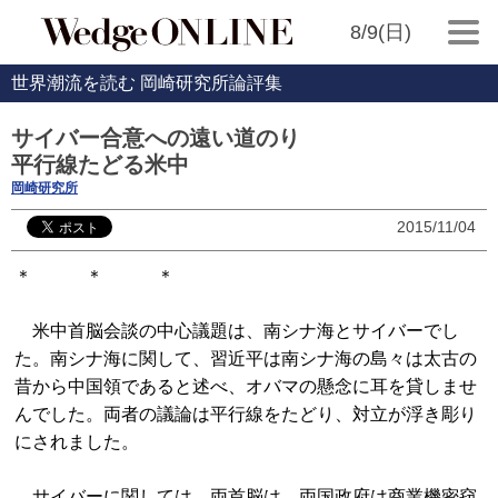
8/9(日)
世界潮流を読む 岡崎研究所論評集
サイバー合意への遠い道のり
平行線たどる米中
岡崎研究所
2015/11/04
＊ ＊ ＊
米中首脳会談の中心議題は、南シナ海とサイバーでし
た。南シナ海に関して、習近平は南シナ海の島々は太古の
昔から中国領であると述べ、オバマの懸念に耳を貸しませ
んでした。両者の議論は平行線をたどり、対立が浮き彫り
にされました。
サイバーに関しては、両首脳は、両国政府は商業機密窃