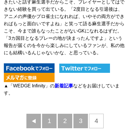
きたいと話す麻生選手だからこそ、プレイヤーとしてはで
きない経験を買って出ている。「2度目となる引退後は、
アニメの声優かプロ雀士になれれば、いやその両方ができ
ればもっと面白いですよね」と笑って語る麻生選手だから
こそ、今まで誰もなったことがないGKになれるはずだ。
「3カ国目となるプレーの地が決まったんですよ」という
報告が届くのを今から楽しみにしているファンが、私の他
にも結構いるんじゃないかな、と思っている。
▲「WEDGE Infinity」の
新着記事
などをお届けしていま
す。
前
1
2
3
4