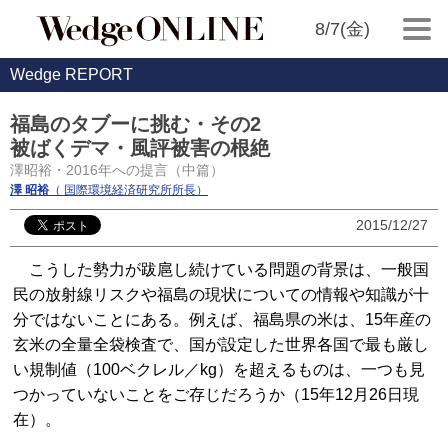
8/7(金)
Wedge REPORT
福島のタブーに挑む・その2
被ばくデマ・風評被害の根絶
澤昭裕・2016年への提言（中篇）
澤 昭裕
（ 国際環境経済研究所所長）
2015/12/27
こうした勢力が跋扈し続けている問題の背景は、一般国
民の放射線リスクや福島の現状についての情報や知識が十
分ではないことにある。例えば、福島県の米は、15年産の
玄米の全量全袋検査で、国が設定した世界各国で最も厳し
い規制値（100ベクレル／kg）を超えるものは、一つも見
つかっていないことをご存じだろうか（15年12月26日現
在）。