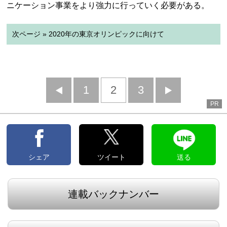
ニケーション事業をより強力に行っていく必要がある。
次ページ » 2020年の東京オリンピックに向けて
前
1
2
3
次
PR
へ
へ
シェア
ツイート
送る
連載バックナンバー