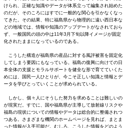
けられ、正確な知識やデータが体系立って編集され始めた
のだが、そのころにはすでに一般的な関心を引かなくなっ
てきた。その結果、特に福島県から物理的に遠い西日本な
どの地域では、情報や知識のアップデートがなされておら
ず、一般国民の頭の中は11年3月下旬以降イメージが固定
化されたままになっているのである。
こうした構造が福島県の産品に対する風評被害を固定化
してしまう要因にもなっている。福島の復興に向けての日
本全体の支援とモラルサポートを健全な形で育てていくた
めには、国民一人ひとりが、今こそ正しい知識と情報とデ
ータを学びとっていくことが求められている。
しかし、個々人にそうした努力を求めることは難しいの
が現実だ。すでに、国や福島県が主導して放射線リスクや
福島の現状についての情報やデータは総合的に整備されつ
つある。さまざまな機関のホームページを見れば、まとま
った情報が入手可能だ。むしろ、こうした情報をどのよう