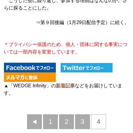
こうした会に繰り返し、参加する理由はなんなのか。さ
らに探ることにした。
⇒第９回後編（1月29日配信予定）に続く。
＊プライバシー保護のため、個人・団体に関する事実につ
いては一部内容を変更しています。
▲「WEDGE Infinity」の
新着記事
などをお届けしていま
す。
前
1
2
3
4