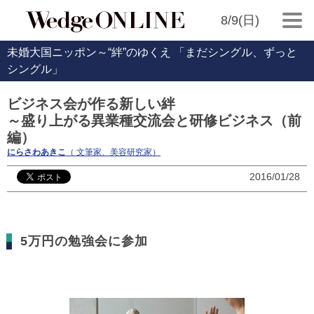
8/9(日)
未婚大国ニッポン～“絆”のゆくえ 「まだシングル、ずっと
シングル」
ビジネス会が作る新しい絆
～盛り上がる異業種交流会と研修ビジネス（前
編）
にらさわあきこ
（ 文筆家、美容研究家）
2016/01/28
5万円の勉強会に参加