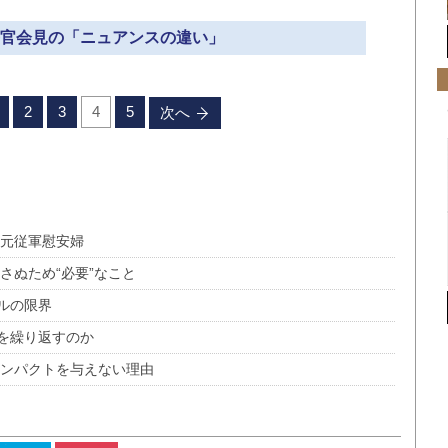
房長官会見の「ニュアンスの違い」
2
3
4
5
次へ
人元従軍慰安婦
さぬため“必要”なこと
ラルの限界
を繰り返すのか
インパクトを与えない理由