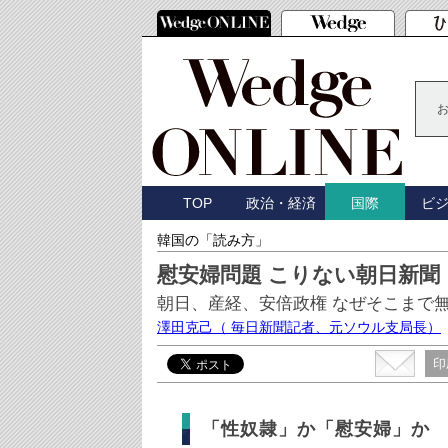
TOP
政治・経済
ビ
国際
韓国の「読み方」
慰安婦問題 こりない朝日新聞
朝日、産経、安倍政権 なぜそこまで
澤田克己
（ 毎日新聞記者、元ソウル支局長）
印
「性奴隷」か「慰安婦」か