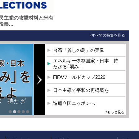
民主党の攻撃材料と米有
投票…
»すべての特集を見る
台湾「麗しの島」の実像
エネルギー依存国家・日本 持
たざる｢弱み…
FIFAワールドカップ2026
日本主導で平和の再構築を
本 持たざ
造船立国ニッポンへ
»もっと見る