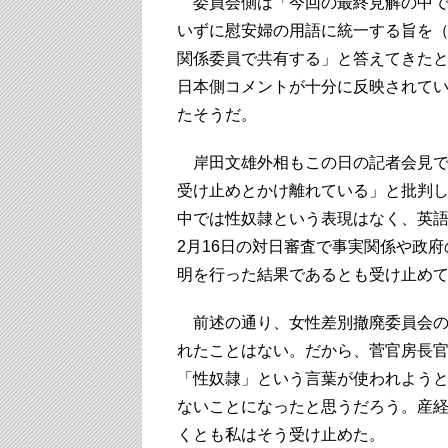
委員会側は「今回の最終見解の中で
いずに慰安婦の用語に統一する旨を
関係委員で共有する」と答えてきた
日本側コメントが十分に反映されて
たそうだ。
岸田文雄外相もこの日の記者会見で
受け止めとかけ離れている」と批判
中では性奴隷という表現はなく、英語で"c
2月16日の対日審査で事実関係や政
明を行った結果であるとも受け止め
前述の通り、女性差別撤廃委員会の
れたことはない。だから、菅官房長
「性奴隷」という言葉が使われよう
ないことになったと思うだろう。産
くとも私はそう受け止めた。