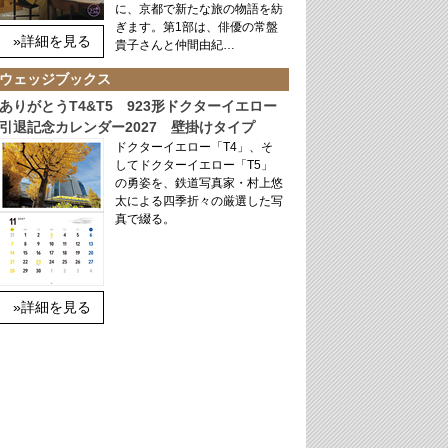
に、京都で新たな旅の物語を紡
ぎます。第1部は、俳優の常盤
»詳細を見る
貴子さんと仲間由紀…
ウェッジブックス
ありがとうT4&T5 923形ドクターイエロー
引退記念カレンダー2027 壁掛けタイプ
ドクターイエロー「T4」、そ
してドクターイエロー「T5」
の勇姿を、鉄道写真家・村上悠
太による四季折々の厳選した写
真で綴る。
»詳細を見る