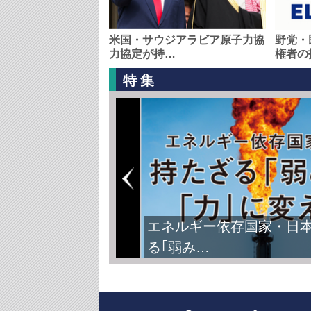
米国・サウジアラビア原子力協
野党・
力協定が持…
権者の
特集
エネルギー依存国家・日
る｢弱み…