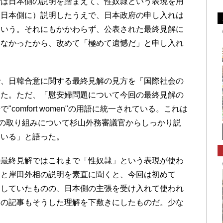
は日本側の説明を踏まえて、性奴隷という表現を用
（日本側に）説明したうえで、日本政府の申し入れは
という。それにもかかわらず、公表された最終見解に
いなかったから、改めて「極めて遺憾だ」と申し入れ
、日韓合意に関する最終見解の見方を「国際社会の
した。ただ、「慰安婦問題について今回の最終見解の
omfort women"の用語に統一されている。これは
府の取り組みについて杉山外務審議官からしっかり説
ている」と語った。
最終見解ではこれまで「性奴隷」という表現が使わ
官と岸田外相の説明を素直に聞くと、今回は初めて
としていたものの、日本側の主張を受け入れて使われ
経の記事もそうした理解を下敷きにしたものだ。少な