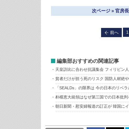
次ページ » 官
1
前へ
編集部おすすめの関連記事
天皇訪比に合わせ抗議集会 フィリピン
貧者だけが担う死のリスク 国防人材絶や
「SEALDs」の限界は 今の日本のリベ
朴槿恵大統領はなぜ第三国での日本批判
朝日新聞・慰安婦報道の訂正が 韓国に