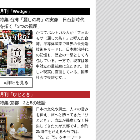
月刊「Wedge」
特集:台湾「麗しの島」の実像 日台新時代
を拓く「3つの視座」
かつてポルトガル人が「フォル
モサ（麗しの島）」と呼んだ台
湾。半導体産業で世界の最先端
技術をリードし、日本統治時代
の記憶も、歴史の一部として内
包している。一方で、現在は米
中対立の最前線に立たされ、難
しい現実に直面している。国際
社会で複雑な立…
»詳細を見る
月刊「ひととき」
特集:京都 2と5の物語
日本の文化や風土、人々の営み
を伝え、旅へと誘ってきた「ひ
ととき」。当誌が幾度となく特
集してきたのが京都です。創刊
25周年を迎える今号では、
〝2〟と〝5〟をキーワード