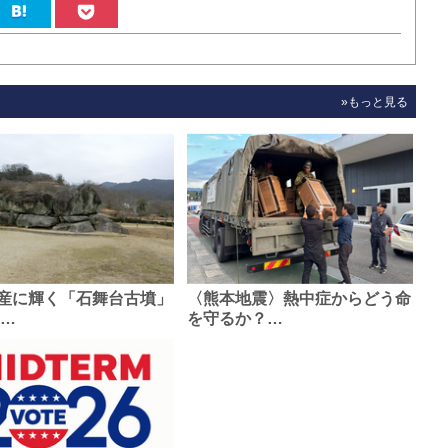
»もっと見る
産に輝く「石舞台古墳」
〈熊本地震〉熱中症からどう命
0…
を守るか？…