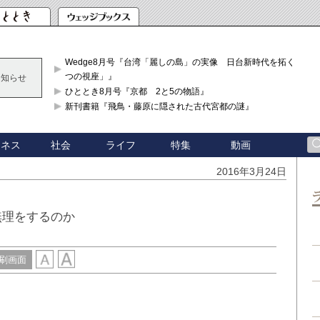
Wedge8月号『台湾「麗しの島」の実像 日台新時代を拓く「3
つの視座」』
お知らせ
ひととき8月号『京都 2と5の物語』
新刊書籍『飛鳥・藤原に隠された古代宮都の謎』
ジネス
社会
ライフ
特集
動画
2016年3月24日
無理をするのか
刷画面