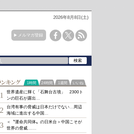
2026年8月8日(土)
メルマガ登録
ランキング
1時間
24時間
1週間
いいね
世界遺産に輝く「石舞台古墳」 2300ト
1
ンの巨石が露出…
台湾有事の脅威は日本だけでない…周辺
2
海域に進出する中国…
＜〝運命共同体〟の日米台＞中国こそが
3
世界の脅威....…