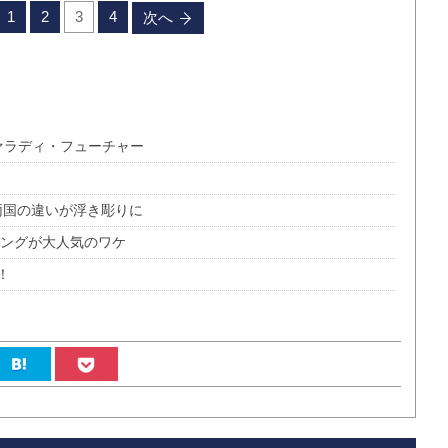
1
2
3
4
次へ
ァラディ・フューチャー
中両国の違いが浮き彫りに
ソングが大人気のワケ
！