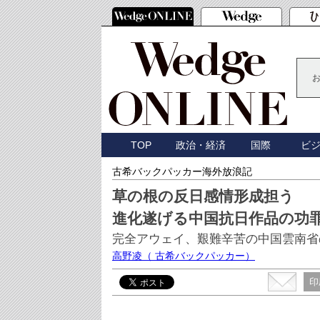
TOP
政治・経済
国際
ビ
古希バックパッカー海外放浪記
草の根の反日感情形成担う
進化遂げる中国抗日作品の功
完全アウェイ、艱難辛苦の中国雲南省の
高野凌
（ 古希バックパッカー）
印