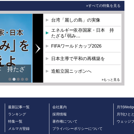
»すべての特集を見る
台湾「麗しの島」の実像
エネルギー依存国家・日本 持
たざる｢弱み…
FIFAワールドカップ2026
日本主導で平和の再構築を
造船立国ニッポンへ
»もっと見る
最新記事一覧
会社案内
月刊Wedg
ランキング
採用情報
月刊ひと
特集一覧
著作権について
ウェッジ
メルマガ登録
プライバシーポリシーについて