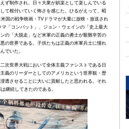
えず制作され、日々大衆が娯楽として楽しんでいる
として根付いていく怖さを感じた。ひるがえって、昭
は米国の戦争映画・TVドラマが大量に放映・放送され
ラマ「コンバット」、ジョン・ウェインの「史上最大
ーンの「大脱走」など米軍の正義の勇士が艱難辛苦の
懲悪の世界である。子供たちは正義の米軍兵士に憧れ
しんでいた。
二次世界大戦において全体主義ファシストである日
主主義のリーダーとしてのアメリカという世界観・歴
に浸透させることに大いに貢献したと思われる。それ
部は継続してきたのである。