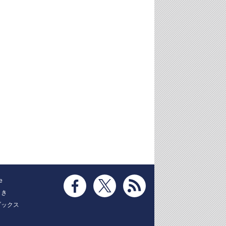
e
とき
ブックス