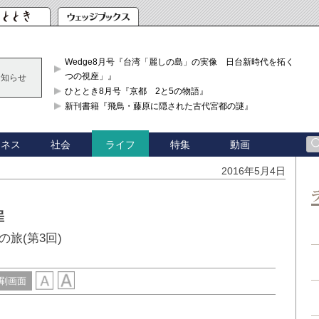
Wedge8月号『台湾「麗しの島」の実像 日台新時代を拓く「3
つの視座」』
お知らせ
ひととき8月号『京都 2と5の物語』
新刊書籍『飛鳥・藤原に隠された古代宮都の謎』
ジネス
社会
特集
動画
ライフ
2016年5月4日
罪
旅(第3回)
刷画面