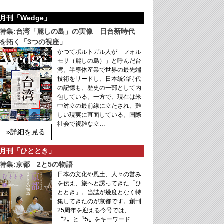
月刊「Wedge」
特集:台湾「麗しの島」の実像 日台新時代
を拓く「3つの視座」
かつてポルトガル人が「フォル
モサ（麗しの島）」と呼んだ台
湾。半導体産業で世界の最先端
技術をリードし、日本統治時代
の記憶も、歴史の一部として内
包している。一方で、現在は米
中対立の最前線に立たされ、難
しい現実に直面している。国際
社会で複雑な立…
»詳細を見る
月刊「ひととき」
特集:京都 2と5の物語
日本の文化や風土、人々の営み
を伝え、旅へと誘ってきた「ひ
ととき」。当誌が幾度となく特
集してきたのが京都です。創刊
25周年を迎える今号では、
〝2〟と〝5〟をキーワード