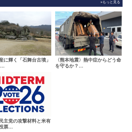
»もっと見る
産に輝く「石舞台古墳」
〈熊本地震〉熱中症からどう命
0…
を守るか？…
民主党の攻撃材料と米有
投票…