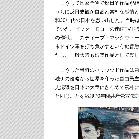
こうして国家予算で反日的作品が絶
うちに反日史観が自然と素朴な感情
和30年代の日本を思い出した。当時
ていた。ビック・モローの連続TVド
の作戦」、スティーブ・マックウィ
末ドイツ軍を打ち負かすという勧善
たし、一般大衆も娯楽作品として楽
こうした当時のハリウッド作品は第
独伊の侵略から世界を守った自由民
史認識を日本の大衆にきわめて素朴
と同じことを戦後70年間共産党宣伝