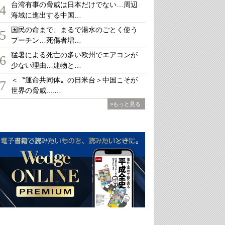
台湾有事の脅威は日本だけでない…周辺
4
海域に進出する中国…
国民の命まで、まるで湯水のごとく使う
5
プーチン…死傷者増…
猛暑による死亡の多い欧州でエアコンが
6
少ない理由…建物と…
＜〝運命共同体〟の日米台＞中国こそが
7
世界の脅威....…
»もっと見る