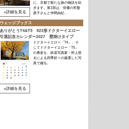
に、京都で新たな旅の物語を紡
ぎます。第1部は、俳優の常盤
»詳細を見る
貴子さんと仲間由紀…
ウェッジブックス
ありがとうT4&T5 923形ドクターイエロー
引退記念カレンダー2027 壁掛けタイプ
ドクターイエロー「T4」、そ
してドクターイエロー「T5」
の勇姿を、鉄道写真家・村上悠
太による四季折々の厳選した写
真で綴る。
»詳細を見る