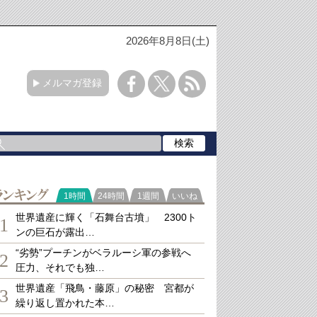
2026年8月8日(土)
メルマガ登録
ランキング
1時間
24時間
1週間
いいね
世界遺産に輝く「石舞台古墳」 2300ト
1
ンの巨石が露出…
“劣勢”プーチンがベラルーシ軍の参戦へ
2
圧力、それでも独…
世界遺産「飛鳥・藤原」の秘密 宮都が
3
繰り返し置かれた本…