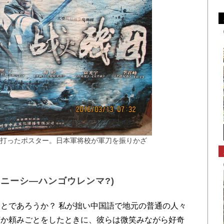
打ったポスター。日本軍将校が軍刀を振りかざ
(ニーシ―ハンゴウレンマ?)
とであろうか？ 私が拙い中国語で地元の普通の人々
何か頼みごとをしたときに、彼らは微笑みながら好奇