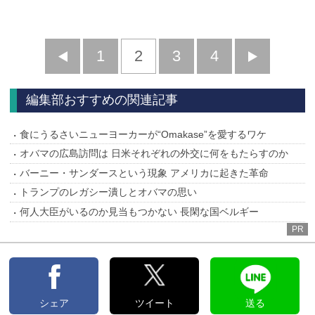
前
1
2
3
4
次
へ
へ
編集部おすすめの関連記事
食にうるさいニューヨーカーが“Omakase”を愛するワケ
オバマの広島訪問は 日米それぞれの外交に何をもたらすのか
バーニー・サンダースという現象 アメリカに起きた革命
トランプのレガシー潰しとオバマの思い
何人大臣がいるのか見当もつかない 長閑な国ベルギー
PR
シェア
ツイート
送る